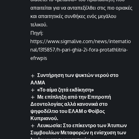
απαιτείται για να ανταπεξέλθει στις πιο οριακές
και απαιτητικές συνθήκες ενός μεγάλου
τελικού.
Πηγή:
https://www.sigmalive.com/news/internatio
nal/1315857/h-pari-ghia-2i-fora-protathlitria-
efrwpis
Συντήρηση των ψυκτών νερού στο
ΑΛΜΑ
«Το αίμα ζητά εκδίκηση»
Με επίπληξη από την Επιτροπή
Δεοντολογίας αλλά κανονικά στο
ψηφοδέλτιο του ΕΛΑΜ ο Φοίβος
Κυπριανού.
Λευκωσία: Στο επίκεντρο των Άτυπων
Συμβουλίων Μεταφορών η ενίσχυση των