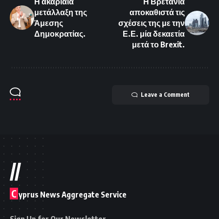
Η ακαριαία
Η Βρετανία
μετάλλαξη της
αποκαθιστά τις
Άμεσης
σχέσεις της με την
Δημοκρατίας.
Ε.Ε. μία δεκαετία
μετά το Brexit.
Leave a Comment
//
C
yprus News Aggregate Service