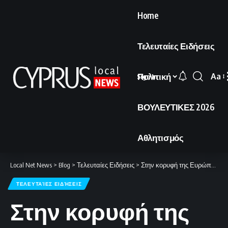
Home
Τελευταίες Ειδήσεις
Πολιτική
Aa
Sign In
Font
Resi
ΒΟΥΛΕΥΤΙΚΕΣ 2026
Αθλητισμός
Local Net News
>
Blog
>
Τελευταίες Ειδήσεις
>
Στην κορυφή της Ευρώπης για δεύτερη φορά η Παρί
ΤΕΛΕΥΤΑΊΕΣ ΕΙΔΉΣΕΙΣ
Στην κορυφή της