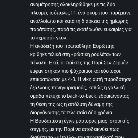
αναμέτρησης ολοκληρώθηκε με τις δύο
πλευρές ισόπαλες 1-1, ένα σκορ που παρέμεινε
αναλλοίωτο και κατά τη διάρκεια της ημίωρης
παράτασης, παρά τις εκατέρωθεν ευκαιρίες για
το «χρυσό» γκολ.
Η ανάδειξη του πρωταθλητή Ευρώπης
κρίθηκε τελικά στη «ρώσικη ρουλέτα» των
πέναλτι. Εκεί, οι παίκτες της Παρί Σεν Ζερμέν
εμφανίστηκαν πιο ψύχραιμοι και εύστοχοι,
επικρατώντας με 4-3. Η νίκη αυτή πυροδότησε
έξαλλους πανηγυρισμούς, καθώς η γαλλική
ομάδα πέτυχε το back-to-back, εδραιώνοντας
τη θέση της ως η απόλυτη δύναμη της
διοργάνωσης τα τελευταία δύο χρόνια.
Η Βουδαπέστη έγινε μάρτυρας μιας ιστορικής
στιγμής, με την Παρί να αποδεικνύει πως
διαθέτει το «μέταλλο» του πρωταθλητή που