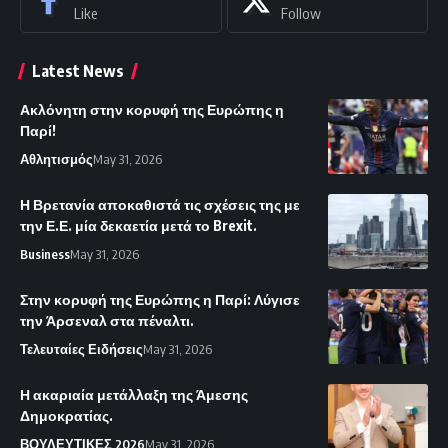
Like
Follow
Latest News
Ακλόνητη στην κορυφή της Ευρώπης η
Παρί!
Αθλητισμός
May 31, 2026
Η Βρετανία αποκαθιστά τις σχέσεις της με
την Ε.Ε. μία δεκαετία μετά το Brexit.
Business
May 31, 2026
Στην κορυφή της Ευρώπης η Παρί: Λύγισε
την Άρσεναλ στα πέναλτι.
Τελευταίες Ειδήσεις
May 31, 2026
Η ακαριαία μετάλλαξη της Άμεσης
Δημοκρατίας.
ΒΟΥΛΕΥΤΙΚΕΣ 2026
May 31, 2026