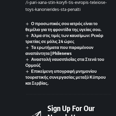
/i-pari-xana-stin-koryfi-tis-evropis-teleiose-
toys-kanonierides-sta-penalti
Ο προσωπικός σου ιατρός είναι το
θεμέλιο για τη φροντίδα της υγείας σου.
Άλμα στις τιμές των καυσίμων: Ρεκόρ
τριετίας σε μόλις 24 ώρες
Τα ερωτήματα που παραμένουν
αναπάντητα | Philenews
Αναστολή ναυσιπλοΐας στα Στενά του
Ορμούζ
Επικείμενη υπογραφή μνημονίου
τουριστικής συνεργασίας μεταξύ Κύπρου
και Σερβίας.
Sign Up For Our