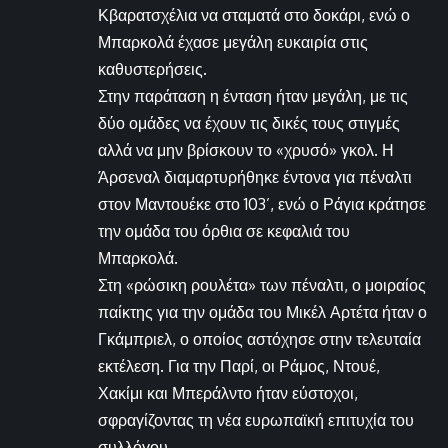
Κβαρατσχέλια να σταματά στο δοκάρι, ενώ ο
Μπαρκολά έχασε μεγάλη ευκαιρία στις
καθυστερήσεις.
Στην παράταση η ένταση ήταν μεγάλη, με τις
δύο ομάδες να έχουν τις δικές τους στιγμές
αλλά να μην βρίσκουν το «χρυσό» γκολ. Η
Άρσεναλ διαμαρτυρήθηκε έντονα για πέναλτι
στον Μαντουέκε στο 103’, ενώ ο Ράγια κράτησε
την ομάδα του όρθια σε κεφαλιά του
Μπαρκολά.
Στη «ρώσικη ρουλέτα» των πέναλτι, ο μοιραίος
παίκτης για την ομάδα του Μικέλ Αρτέτα ήταν ο
Γκάμπριελ, ο οποίος αστόχησε στην τελευταία
εκτέλεση. Για την Παρί, οι Ράμος, Ντουέ,
Χακίμι και Μπεράλντο ήταν εύστοχοι,
σφραγίζοντας τη νέα ευρωπαϊκή επιτυχία του
συλλόγου.