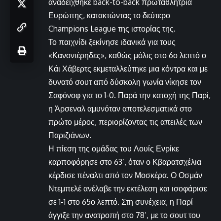
αναδείχθηκε back-to-back πρωταθλήτρια
Ευρώπης, κατακτώντας το δεύτερο
Champions League της ιστορίας της.
Το παιχνίδι ξεκίνησε ιδανικά για τους
«Κανονιέρηδες», καθώς μόλις στο 6ο λεπτό ο
Κάι Χάβερτς εκμεταλλεύτηκε μια κόντρα και με
δυνατό σουτ από δύσκολη γωνία νίκησε τον
Σαφόνοφ για το 1-0. Παρά την κατοχή της Παρί,
η Άρσεναλ αμυνόταν αποτελεσματικά στο
πρώτο μέρος, περιορίζοντας τις απειλές των
Παριζιάνων.
Η πίεση της ομάδας του Λουίς Ενρίκε
καρποφόρησε στο 63’, όταν ο Κβαρατσχέλια
κέρδισε πέναλτι από τον Μοσκέρα. Ο Οσμάν
Ντεμπελέ ανέλαβε την εκτέλεση και ισοφάρισε
σε 1-1 στο 65ο λεπτό. Στη συνέχεια, η Παρί
άγγιξε την ανατροπή στο 78’, με το σουτ του