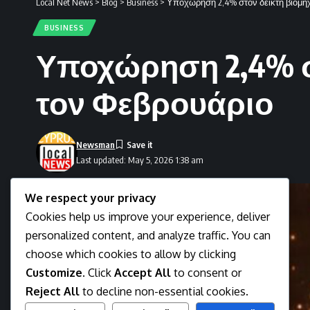
Local Net News
>
Blog
>
Business
>
Υποχώρηση 2,4% στον δείκτη βιομη
BUSINESS
Υποχώρηση 2,4% σ
τον Φεβρουάριο
Newsman
Last updated: May 5, 2026 1:38 am
We respect your privacy
Cookies help us improve your experience, deliver
personalized content, and analyze traffic. You can
choose which cookies to allow by clicking
Customize
. Click
Accept All
to consent or
Reject All
to decline non-essential cookies.