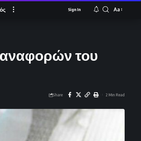
ός
Aa
Sign In
Font
Resizer
ν αναφορών του
Share
2 Min Read