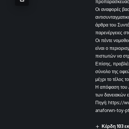
προπαρασκευασ
Οι αναφορές βασ
αντισυνταγματικ
άρθρα του Συντά
παρενέργειες στ
Οι πέντε νομοθε
είναι ο περιορι
πιστωτών να στρ
Επίσης, προβλέπ
σύνολο της οφει
μέχρι το τέλος τ
Η απόφαση του Α
των δανειακών ε
Πηγή: https://w
anaforwn-toy-pt
Κέρδη 103 ε