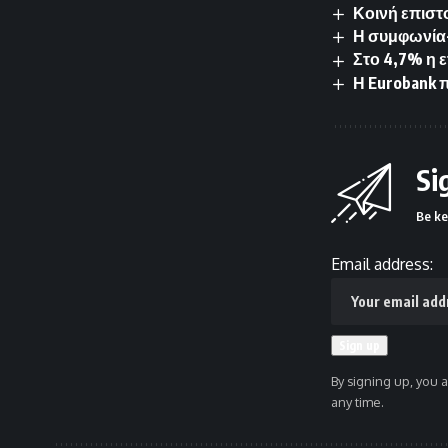
Κοινή επιστ
Η συμφωνία-
Στο 4,7% η 
Η Eurobank 
Si
Be ke
Email address:
By signing up, you 
any time.