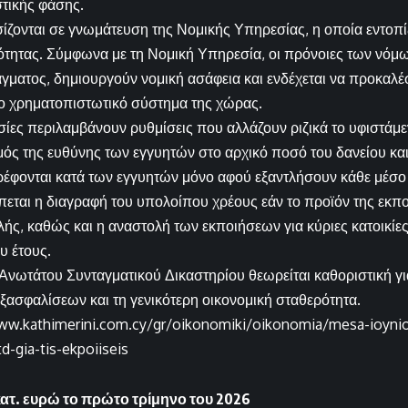
τικής φάσης.
ίζονται σε γνωμάτευση της Νομικής Υπηρεσίας, η οποία εντοπί
ότητας. Σύμφωνα με τη Νομική Υπηρεσία, οι πρόνοιες των νόμ
γματος, δημιουργούν νομική ασάφεια και ενδέχεται να προκαλέ
ο χρηματοπιστωτικό σύστημα της χώρας.
σίες περιλαμβάνουν ρυθμίσεις που αλλάζουν ριζικά το υφιστάμ
σμός της ευθύνης των εγγυητών στο αρχικό ποσό του δανείου κ
έφονται κατά των εγγυητών μόνο αφού εξαντλήσουν κάθε μέσο 
εται η διαγραφή του υπολοίπου χρέους εάν το προϊόν της εκπο
λής, καθώς και η αναστολή των εκποιήσεων για κύριες κατοικίε
ου έτους.
νωτάτου Συνταγματικού Δικαστηρίου θεωρείται καθοριστική για
ξασφαλίσεων και τη γενικότερη οικονομική σταθερότητα.
ww.kathimerini.com.cy/gr/oikonomiki/oikonomia/mesa-ioynioy
d-gia-tis-ekpoiiseis
κατ. ευρώ το πρώτο τρίμηνο του 2026