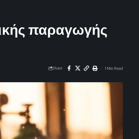
νικής παραγωγής
Share
1 Min Read