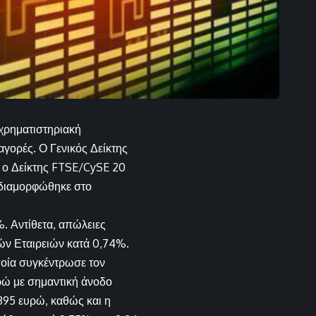
χρηματιστηριακή
αγορές. Ο Γενικός Δείκτης
ώ ο Δείκτης FTSE/CySE 20
ν διαμορφώθηκε στο
. Αντίθετα, απώλειες
ών Εταιρειών κατά 0,74%.
ποία συγκέντρωσε τον
ρώ με σημαντική άνοδο
395 ευρώ, καθώς και η