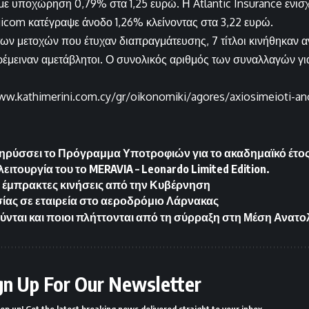
ε υποχώρηση 0,79% στα 1,25 ευρώ. Η Atlantic Insurance ενισ
icom κατέγραψε άνοδο 1,26% κλείνοντας στα 3,22 ευρώ.
ων μετοχών που έτυχαν διαπραγμάτευσης, 7 τίτλοι κινήθηκαν α
έμειναν αμετάβλητοι. Ο συνολικός αριθμός των συναλλαγών για
ww.kathimerini.com.cy/gr/oikonomiki/agores/axiosimeioti-anod
ρύσσει το Πρόγραμμα Υποτροφιών για το ακαδημαϊκό έτος
λειτουργία του το MERAVIA – Leonardo Limited Edition.
 έμπρακτες κινήσεις από την Κυβέρνηση
ίας σε εταιρεία στο αεροδρόμιο Λάρνακας
ύνται και ποιοι πλήττονται από τη σύρραξη στη Μέση Ανατο
gn Up For Our Newsletter
ep up! Get the latest breaking news delivered straight to your inbox.