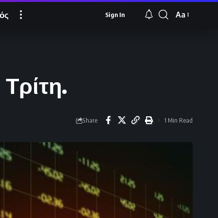
ός
Aa
Sign In
Font
Resizer
 Τρίτη.
Share
1 Min Read