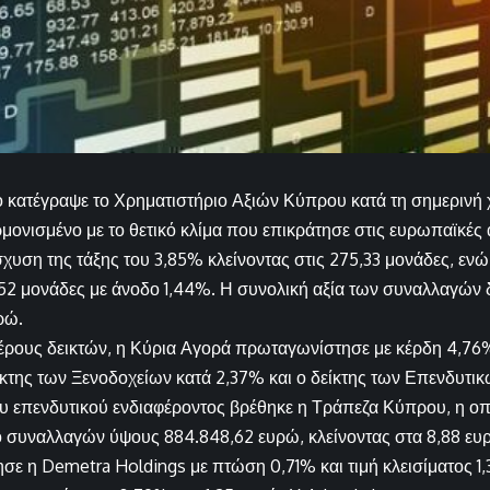
 κατέγραψε το Χρηματιστήριο Αξιών Κύπρου κατά τη σημερινή 
μονισμένο με το θετικό κλίμα που επικράτησε στις ευρωπαϊκές 
χυση της τάξης του 3,85% κλείνοντας στις 275,33 μονάδες, εν
4,52 μονάδες με άνοδο 1,44%. Η συνολική αξία των συναλλαγώ
ρώ.
έρους δεικτών, η Κύρια Αγορά πρωταγωνίστησε με κέρδη 4,76%
κτης των Ξενοδοχείων κατά 2,37% και ο δείκτης των Επενδυτικ
ου επενδυτικού ενδιαφέροντος βρέθηκε η Τράπεζα Κύπρου, η ο
 συναλλαγών ύψους 884.848,62 ευρώ, κλείνοντας στα 8,88 ευ
σε η Demetra Holdings με πτώση 0,71% και τιμή κλεισίματος 1,