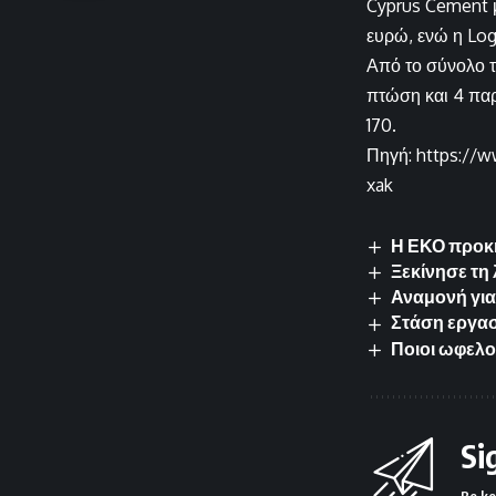
Cyprus Cement μ
ευρώ, ενώ η Log
Από το σύνολο τ
πτώση και 4 παρ
170.
Πηγή: https://w
xak
Η ΕΚΟ προκη
Ξεκίνησε τη 
Αναμονή για
Στάση εργασ
Ποιοι ωφελο
Si
Be ke