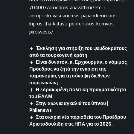
704007/proedros-anavathmizete-i-
aeroporiki-vasi-andreas-papandreou-pos-i-
kipros-tha-katasti-periferiakos-komvos-
pirosvesis/
Έκκληση για στήριξη του ψευδοκράτους
από τα τουρκογενή κράτη
Είναι δυνατόν, κ. Ερχιουρμάν, ο νόμιμος
Πρόεδρος να ζητά την έγκριση της
παρανομίας για τη σύναψη διεθνών
συμφωνιών;
Η εδραιωμένη πολιτική πραγματικότητα
του ΕΛΑΜ
Στην αιώνια αγκαλιά του ύπνου |
Philenews
Στα σκαριά νέα περιοδεία του Προέδρου
Χριστοδουλίδη στις ΗΠΑ για το 2026.