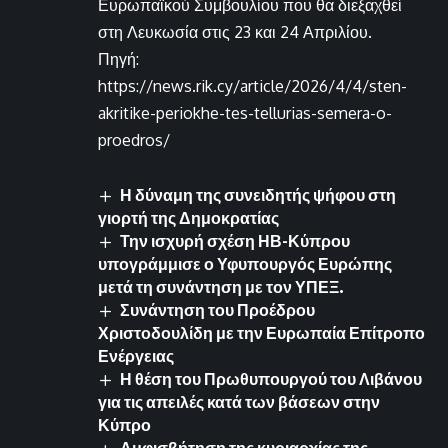
Ευρωπαϊκού Συμβουλίου που θα διεξαχθεί
στη Λευκωσία στις 23 και 24 Απριλίου.
Πηγή:
https://news.rik.cy/article/2026/4/4/sten-
akritike-periokhe-tes-tellurias-semera-o-
proedros/
Η δύναμη της συνειδητής ψήφου στη
γιορτή της Δημοκρατίας
Την ισχυρή σχέση ΗΒ-Κύπρου
υπογράμμισε ο Υφυπουργός Ευρώπης
μετά τη συνάντηση με τον ΥΠΕΞ.
Συνάντηση του Προέδρου
Χριστοδουλίδη με την Ευρωπαία Επίτροπο
Ενέργειας
Η θέση του Πρωθυπουργού του Λιβάνου
για τις απειλές κατά των βάσεων στην
Κύπρο