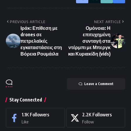
PREVIOUS ARTICLE
NEXT ARTICLE
Ιράκ: Επίθεση με
Ομόνοια: Η
drones σε
επιτυχημένη
πετρελαϊκές
συνταγή στα
εγκαταστάσεις στη
ντέρμπι με Μπεργκ
Βόρεια Ρουμάιλα
και Κυριακίδη (vids)
Leave a Comment
Stay Connected
1.1K
Followers
2.2K
Followers
Like
Follow