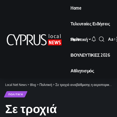
Home
Τελευταίες Ειδήσεις
Πολιτική
Aa
Sign In
Font
Resi
ΒΟΥΛΕΥΤΙΚΕΣ 2026
Αθλητισμός
Local Net News
>
Blog
>
Πολιτική
>
Σε τροχιά αναβάθμισης η αεροπορική βάση «Ανδρέας Παπανδρέου»
ΠΟΛΙΤΙΚΉ
Σε τροχιά