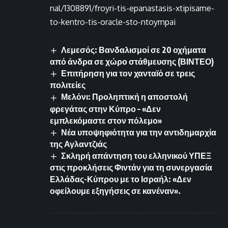
nal/1308891/froyri-tis-epanastasis-xtipisame-
to-kentro-tis-oracle-sto-ntoympai
Λεμεσός: Βανδαλισμοί σε 20 οχήματα
από άνδρα σε χώρο στάθμευσης (ΒΙΝΤΕΟ)
Επιτήρηση για τον χανταϊό σε τρεις
πολιτείες
Μελόνι: Προληπτική η αποστολή
φρεγάτας στην Κύπρο – «Δεν
εμπλεκόμαστε στον πόλεμο»
Νέα υποψηφιότητα για την αντιδημαρχία
της Αγλαντζιάς
Σκληρή απάντηση του ελληνικού ΥΠΕΞ
στις προκλήσεις Φιντάν για τη συνεργασία
Ελλάδας-Κύπρου με το Ισραήλ: «Δεν
οφείλουμε εξηγήσεις σε κανέναν».