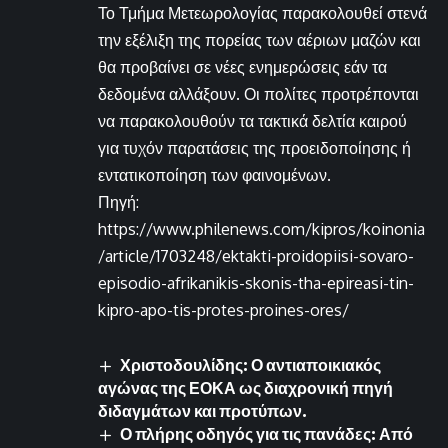
Το Τμήμα Μετεωρολογίας παρακολουθεί στενά
την εξέλιξη της πορείας των αέριων μαζών και
θα προβαίνει σε νέες ενημερώσεις εάν τα
δεδομένα αλλάξουν. Οι πολίτες προτρέπονται
να παρακολουθούν τα τακτικά δελτία καιρού
για τυχόν παρατάσεις της προειδοποίησης ή
εντατικοποίηση των φαινομένων.
Πηγή:
https://www.philenews.com/kipros/koinonia
/article/1703248/ektakti-proidopiisi-sovaro-
episodio-afrikanikis-skonis-tha-epireasi-tin-
kipro-apo-tis-protes-proines-ores/
Χριστοδουλίδης: Ο αντιαποικιακός
αγώνας της ΕΟΚΑ ως διαχρονική πηγή
διδαγμάτων και προτύπων.
Ο πλήρης οδηγός για τις πανάδες: Από