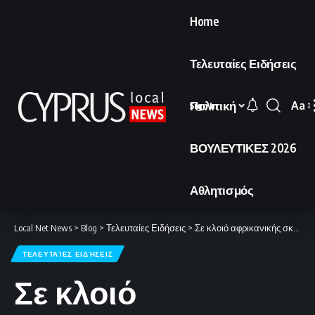
Home
Τελευταίες Ειδήσεις
Πολιτική
Aa
Sign In
Font
Resi
ΒΟΥΛΕΥΤΙΚΕΣ 2026
Αθλητισμός
Local Net News
>
Blog
>
Τελευταίες Ειδήσεις
>
Σε κλοιό αφρικανικής σκόνης η Κύπρος
ΤΕΛΕΥΤΑΊΕΣ ΕΙΔΉΣΕΙΣ
Σε κλοιό