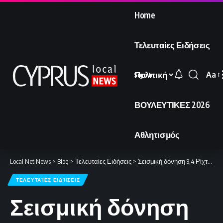
Home
Τελευταίες Ειδήσεις
Πολιτική
Aa
Sign In
Font
Resi
ΒΟΥΛΕΥΤΙΚΕΣ 2026
Αθλητισμός
Local Net News
>
Blog
>
Τελευταίες Ειδήσεις
>
Σεισμική δόνηση 3,4 Ρίχτερ σημειώθηκε στην Κύπρο
ΤΕΛΕΥΤΑΊΕΣ ΕΙΔΉΣΕΙΣ
Σεισμική δόνηση