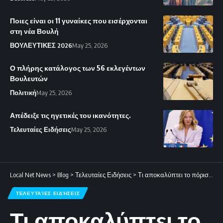
Ποιες είναι οι 11 γυναίκες που εισέρχονται
στη νέα Βουλή
ΒΟΥΛΕΥΤΙΚΕΣ 2026
May 25, 2026
Ο πλήρης κατάλογος των 56 εκλεγέντων
Βουλευτών
Πολιτική
May 25, 2026
Απέδειξε τις ηγετικές του ικανότητες.
Τελευταίες Ειδήσεις
May 25, 2026
Local Net News
>
Blog
>
Τελευταίες Ειδήσεις
>
Τι αποκαλύπτει το πόρισμα του ΕΜΠ για τον διαβρωμένο σωλήνα
ΤΕΛΕΥΤΑΊΕΣ ΕΙΔΉΣΕΙΣ
Τι αποκαλύπτει το