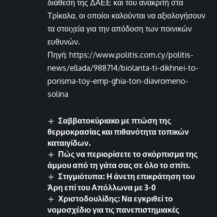
διάθεση της ΔΑΕΕ και του ανακριτή στα
Τρίκαλα, οι οποίοι καλούνται να αξιολογήσουν
τα στοιχεία για την απόδοση των ποινικών
ευθυνών.
Πηγή: https://www.politis.com.cy/politis-
news/ellada/988714/biolanta-ti-dikhnei-to-
porisma-toy-emp-ghia-ton-diavromeno-
solina
Σαββατοκύριακο με πτώση της
θερμοκρασίας και πιθανότητα τοπικών
καταιγίδων.
Πώς να περιορίσετε το σκόρπισμα της
άμμου από τη γάτα σας σε όλο το σπίτι.
Στιγμιότυπα: Η άνετη επικράτηση του
Άρη επί του Απόλλωνα με 3-0
Χριστοδουλίδης: Να εγκριθεί το
νομοσχέδιο για τις πανεπιστημιακές