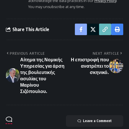
acknowledge the data practices in our
Privacy Policy
.
You may unsubscribe at any time.
Share This Article
PREVIOUS ARTICLE
NEXT ARTICLE
Αίτημα της Νομικής
Η επιστροφή που
Υπηρεσίας για άρση
ανατρέπει το
της βουλευτικής
σκηνικό.
ασυλίας του
Μαρίνου
Σιζόπουλου.
Leave a Comment