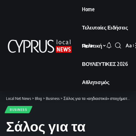
Home
Τελευταίες Ειδήσεις
Πολιτική
Aa
Sign In
Font
Resi
ΒΟΥΛΕΥΤΙΚΕΣ 2026
Αθλητισμός
Local Net News
>
Blog
>
Business
>
Σάλος για τα «αηδιαστικά» στοιχήματα σχετικά με την τύχη των πιλότων
BUSINESS
Σάλος για τα