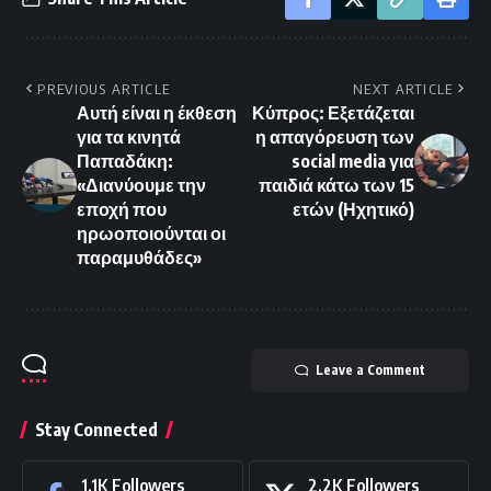
PREVIOUS ARTICLE
NEXT ARTICLE
Αυτή είναι η έκθεση
Κύπρος: Εξετάζεται
για τα κινητά
η απαγόρευση των
Παπαδάκη:
social media για
«Διανύουμε την
παιδιά κάτω των 15
εποχή που
ετών (Ηχητικό)
ηρωοποιούνται οι
παραμυθάδες»
Leave a Comment
Stay Connected
1.1K
Followers
2.2K
Followers