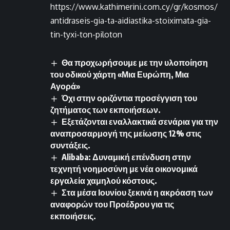
https://www.kathimerini.com.cy/gr/kosmos/
antidraseis-gia-ta-aidiastika-stoiximata-gia-
tin-tyxi-ton-piloton
Θα προχωρήσουμε με την υλοποίηση
του οδικού χάρτη «Μια Ευρώπη, Μια
Αγορά»
Όχι στην οριζόντια προσέγγιση του
ζητήματος των εκποιήσεων.
Εξετάζονται εναλλακτικά σενάρια για την
αναπροσαρμογή της μείωσης 12% στις
συντάξεις.
Alibaba: Δυναμική επένδυση στην
τεχνητή νοημοσύνη με νέα οικονομικά
εργαλεία χαμηλού κόστους.
Στα μέσα Ιουνίου ξεκινά η ακρόαση των
αναφορών του Προέδρου για τις
εκποιήσεις.