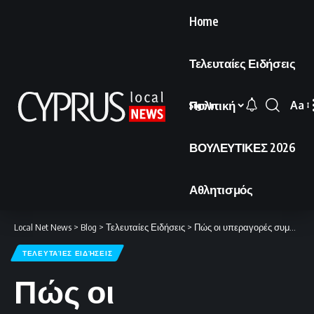
Home
Τελευταίες Ειδήσεις
Πολιτική
Aa
Sign In
Font
Resi
ΒΟΥΛΕΥΤΙΚΕΣ 2026
Αθλητισμός
Local Net News
>
Blog
>
Τελευταίες Ειδήσεις
>
Πώς οι υπεραγορές συμβάλλουν στη μείωση των φυτοφαρμάκων
ΤΕΛΕΥΤΑΊΕΣ ΕΙΔΉΣΕΙΣ
Πώς οι