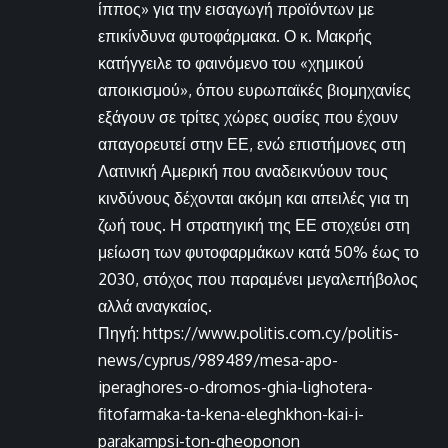
ίππος» για την εισαγωγή προϊόντων με
επικίνδυνα φυτοφάρμακα. Ο κ. Μακρής
κατήγγειλε το φαινόμενο του «χημικού
αποικισμού», όπου ευρωπαϊκές βιομηχανίες
εξάγουν σε τρίτες χώρες ουσίες που έχουν
απαγορευτεί στην ΕΕ, ενώ επιστήμονες στη
Λατινική Αμερική που αναδεικνύουν τους
κινδύνους δέχονται ακόμη και απειλές για τη
ζωή τους. Η στρατηγική της ΕΕ στοχεύει στη
μείωση των φυτοφαρμάκων κατά 50% έως το
2030, στόχος που παραμένει μεγαλεπήβολος
αλλά αναγκαίος.
Πηγή: https://www.politis.com.cy/politis-
news/cyprus/989489/mesa-apo-
iperaghores-o-dromos-ghia-lighotera-
fitofarmaka-ta-kena-eleghkhon-kai-i-
parakampsi-ton-gheoponon