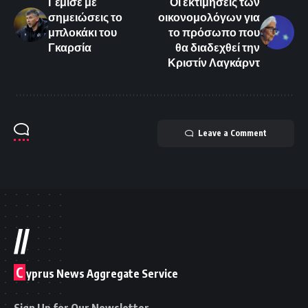
Γέμισε με
Οι εκτιμήσεις των
σημειώσεις το
οικονομολόγων για
μπλοκάκι του
το πρόσωπο που
Γκαρσία
θα διαδεχθεί την
Κριστίν Λαγκάρντ
Leave a Comment
//
C
yprus News Aggregate Service