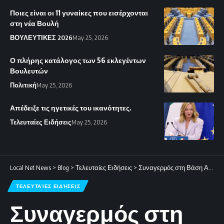
Ποιες είναι οι 11 γυναίκες που εισέρχονται
στη νέα Βουλή
ΒΟΥΛΕΥΤΙΚΕΣ 2026
May 25, 2026
Ο πλήρης κατάλογος των 56 εκλεγέντων
Βουλευτών
Πολιτική
May 25, 2026
Απέδειξε τις ηγετικές του ικανότητες.
Τελευταίες Ειδήσεις
May 25, 2026
Local Net News
>
Blog
>
Τελευταίες Ειδήσεις
>
Συναγερμός στη Βάση Ακρωτηρίου: Η Κυβέρνηση επιβεβαιώνει την πτώση drone
ΤΕΛΕΥΤΑΊΕΣ ΕΙΔΉΣΕΙΣ
Συναγερμός στη