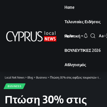
Home
Τελευταίες Ειδήσεις
Πολιτική
Aa
Sign In
Font
Resi
ΒΟΥΛΕΥΤΙΚΕΣ 2026
Αθλητισμός
Local Net News
>
Blog
>
Business
>
Πτώση 30% στις αφίξεις τουριστών τον Μάρτιο.
BUSINESS
Πτώση 30% στις