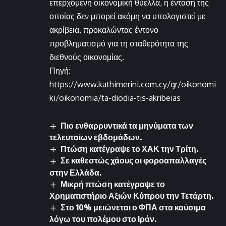
επερχόμενη οικονομική θύελλα, η ένταση της
οποίας δεν μπορεί ακόμη να υπολογιστεί με
ακρίβεια, προκαλώντας έντονο
προβληματισμό για τη σταθερότητα της
διεθνούς οικονομίας.
Πηγή:
https://www.kathimerini.com.cy/gr/oikonomi
ki/oikonomia/ta-diodia-tis-akribeias
Πιο ενθαρρυντικά τα μηνύματα των
τελευταίων εβδομάδων.
Πτώση κατέγραψε το ΧΑΚ την Τρίτη.
Σε καθεστώς χάους οι φοροαπαλλαγές
στην Ελλάδα.
Μικρή πτώση κατέγραψε το
Χρηματιστήριο Αξιών Κύπρου την Τετάρτη.
Στο 10% μειώνεται ο ΦΠΑ στα καύσιμα
λόγω του πολέμου στο Ιράν.