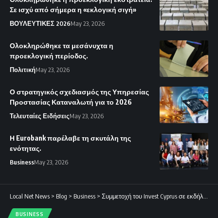
Σε ισχύ από σήμερα η «εκλογική σιγή»
ΒΟΥΛΕΥΤΙΚΕΣ 2026
May 23, 2026
Ολοκληρώθηκε τα μεσάνυχτα η
προεκλογική περίοδος.
Πολιτική
May 23, 2026
Ο στρατηγικός σχεδιασμός της Υπηρεσίας
Προστασίας Καταναλωτή για το 2026
Τελευταίες Ειδήσεις
May 23, 2026
Η Eurobank παρέλαβε τη σκυτάλη της
ενότητας.
Business
May 23, 2026
Local Net News
>
Blog
>
Business
>
Συμμετοχή του Invest Cyprus σε εκδήλωση στρογγυλής τραπέζης στο Λονδίνο
BUSINESS