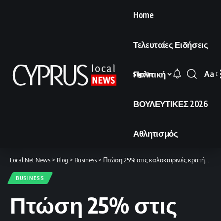
Home
Τελευταίες Ειδήσεις
Πολιτική
Aa
Sign In
Font
Resi
ΒΟΥΛΕΥΤΙΚΕΣ 2026
Αθλητισμός
Local Net News
>
Blog
>
Business
>
Πτώση 25% στις καλοκαιρινές κρατήσεις μέχρι στιγμής.
BUSINESS
Πτώση 25% στις