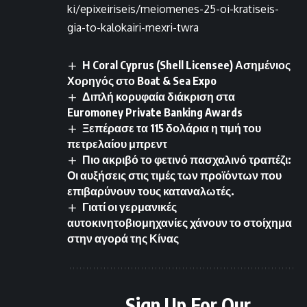
ki/epixeiriseis/meiomenes-25-oi-kratiseis-
gia-to-kalokairi-mexri-twra
Η Coral Cyprus (Shell Licensee) Ασημένιος
Χορηγός στο Boat & Sea Expo
Διπλή κορυφαία διάκριση στα
Euromoney Private Banking Awards
Ξεπέρασε τα 115 δολάρια η τιμή του
πετρελαίου μπρεντ
Πιο ακριβό το φετινό πασχαλινό τραπέζι:
Οι αυξήσεις στις τιμές των προϊόντων που
επιβαρύνουν τους καταναλωτές.
Γιατί οι γερμανικές
αυτοκινητοβιομηχανίες χάνουν το στοίχημα
στην αγορά της Κίνας
Sign Up For Our