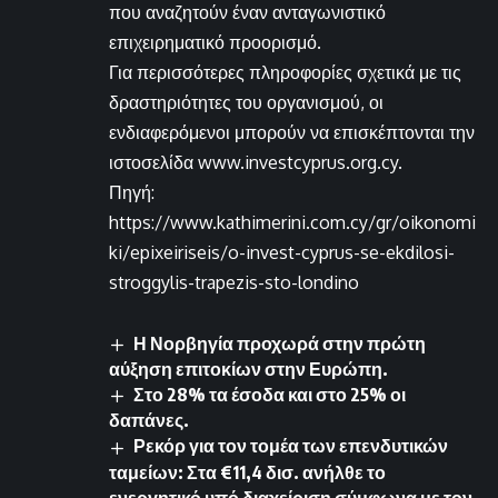
που αναζητούν έναν ανταγωνιστικό
επιχειρηματικό προορισμό.
Για περισσότερες πληροφορίες σχετικά με τις
δραστηριότητες του οργανισμού, οι
ενδιαφερόμενοι μπορούν να επισκέπτονται την
ιστοσελίδα www.investcyprus.org.cy.
Πηγή:
https://www.kathimerini.com.cy/gr/oikonomi
ki/epixeiriseis/o-invest-cyprus-se-ekdilosi-
stroggylis-trapezis-sto-londino
Η Νορβηγία προχωρά στην πρώτη
αύξηση επιτοκίων στην Ευρώπη.
Στο 28% τα έσοδα και στο 25% οι
δαπάνες.
Ρεκόρ για τον τομέα των επενδυτικών
ταμείων: Στα €11,4 δισ. ανήλθε το
ενεργητικό υπό διαχείριση σύμφωνα με τον