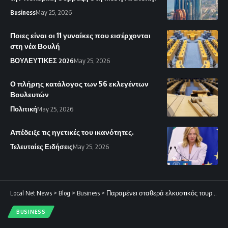
Business
May 25, 2026
Ποιες είναι οι 11 γυναίκες που εισέρχονται
στη νέα Βουλή
ΒΟΥΛΕΥΤΙΚΕΣ 2026
May 25, 2026
Ο πλήρης κατάλογος των 56 εκλεγέντων
Βουλευτών
Πολιτική
May 25, 2026
Απέδειξε τις ηγετικές του ικανότητες.
Τελευταίες Ειδήσεις
May 25, 2026
Local Net News
>
Blog
>
Business
>
Παραμένει σταθερά ελκυστικός τουριστικός προορισμός η χώρα.
BUSINESS