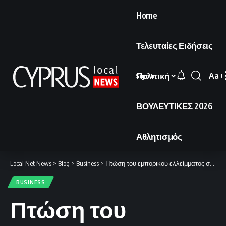
Home
Τελευταίες Ειδήσεις
Πολιτική
Aa
Sign In
Font
Resi
ΒΟΥΛΕΥΤΙΚΕΣ 2026
Αθλητισμός
Local Net News
>
Blog
>
Business
>
Πτώση του εμπορικού ελλείμματος στα €476,6 εκατ. τον Ιανουάριο του 2026.
BUSINESS
Πτώση του