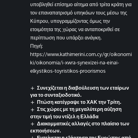
υποβληθεί επίσημο αίτημα από τρίτα κράτη για
τον επαναπατρισμό υπηκόων τους μέσω της
Κύπρου, υπογραμμίζοντας όμως την
ετοιμότητα της χώρας να ανταποκριθεί σε
περίπτωση που υπάρξει ανάγκη.
Πηγή:
https://www.kathimerini.com.cy/gr/oikonomi
ki/oikonomia/i-xwra-synexizei-na-einai-
elkystikos-toyristikos-proorismos
Συνεχίζεται η διαβούλευση των εταίρων
για το συνταξιοδοτικό.
Πτώση κατέγραψε το ΧΑΚ την Τρίτη.
Στις χώρες με τη μεγαλύτερη αύξηση
στην τιμή του ντίζελ η Ελλάδα
Διακομματικές αλλαγές στο πλαίσιο των
εκποιήσεων.
Εντείνεται η εξάρτηση της Ευρώπης από