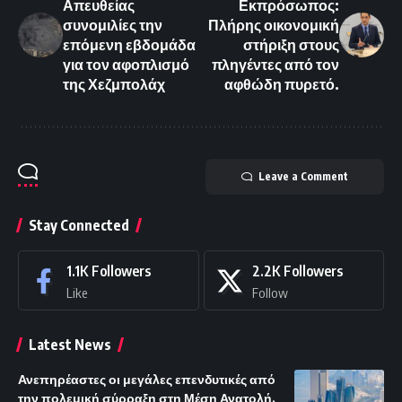
Απευθείας
Εκπρόσωπος:
συνομιλίες την
Πλήρης οικονομική
επόμενη εβδομάδα
στήριξη στους
για τον αφοπλισμό
πληγέντες από τον
της Χεζμπολάχ
αφθώδη πυρετό.
Leave a Comment
Stay Connected
1.1K
Followers
2.2K
Followers
Like
Follow
Latest News
Ανεπηρέαστες οι μεγάλες επενδυτικές από
την πολεμική σύρραξη στη Μέση Ανατολή.