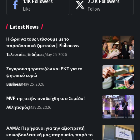
1.1K
Followers
2.2K
Followers
Like
Follow
Latest News
Η ώρα να τους ντύσουμε με το
παραδοσιακό ζιμπούνι | Philenews
Τελευταίες Ειδήσεις
May 25, 2026
Σύγκρουση τραπεζών και ΕΚΤ για το
ψηφιακό ευρώ
Business
May 25, 2026
MVP της σεζόν αναδείχθηκε ο Σεμέδο!
Αθλητισμός
May 25, 2026
ΑΛΜΑ: Περήφανοι για την αξιοπρεπή
κοινοβουλευτική μας παρουσία, παρά το