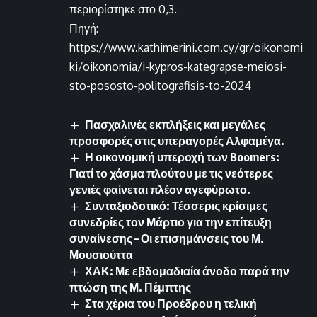
περιορίστηκε στο 0,3.
Πηγή:
https://www.kathimerini.com.cy/gr/oikonomi
ki/oikonomia/i-kypros-kategrapse-meiosi-
sto-pososto-politografisis-to-2024
Πασχαλινές εκπλήξεις και μεγάλες
προσφορές στις υπεραγορές Αλφαμέγα.
Η οικονομική υπεροχή των Boomers:
Γιατί το χάσμα πλούτου με τις νεότερες
γενιές φαίνεται πλέον αγεφύρωτο.
Συνταξιοδοτικό: Τέσσερις κρίσιμες
συνεδρίες τον Μάρτιο για την επίτευξη
συναίνεσης – Οι επισημάνσεις του Μ.
Μουσιούττα
ΧΑΚ: Με εβδομαδιαία άνοδο παρά την
πτώση της Μ. Πέμπτης
Στα χέρια του Προέδρου η τελική