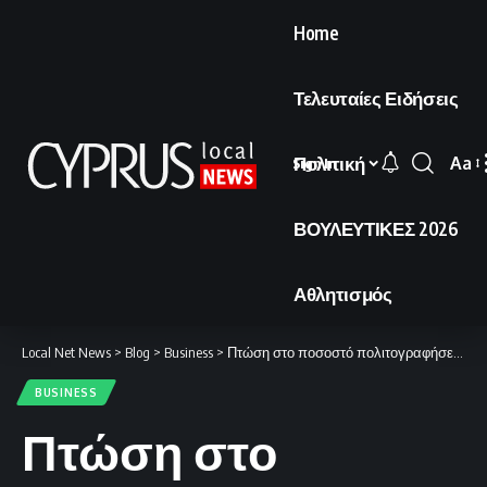
Home
Τελευταίες Ειδήσεις
Πολιτική
Aa
Sign In
Font
Resi
ΒΟΥΛΕΥΤΙΚΕΣ 2026
Αθλητισμός
Local Net News
>
Blog
>
Business
>
Πτώση στο ποσοστό πολιτογραφήσεων στην Κύπρο το 2024.
BUSINESS
Πτώση στο