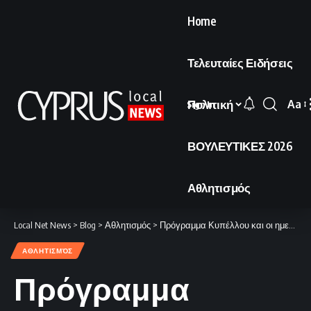
Home
Τελευταίες Ειδήσεις
Πολιτική
Aa
Sign In
Font
Resi
ΒΟΥΛΕΥΤΙΚΕΣ 2026
Αθλητισμός
Local Net News
>
Blog
>
Αθλητισμός
>
Πρόγραμμα Κυπέλλου και οι ημερομηνίες των αγώνων μέχρι την 5η αγωνιστική.
ΑΘΛΗΤΙΣΜΌΣ
Πρόγραμμα