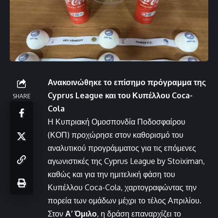
Ανακοινώθηκε το επίσημο πρόγραμμα της
Cyprus League και του Κυπέλλου Coca-
SHARE
Cola
Η Κυπριακή Ομοσπονδία Ποδοσφαίρου
(ΚΟΠ) προχώρησε στον καθορισμό του
αναλυτικού προγράμματος για τις επόμενες
αγωνιστικές της Cyprus League by Stoiximan,
καθώς και για την ημιτελική φάση του
Κυπέλλου Coca-Cola, χαρτογραφώντας την
πορεία των ομάδων μέχρι το τέλος Απριλίου.
Στον
Α’ Όμιλο
, η δράση επαναρχίζει το