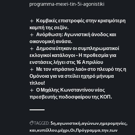
programma-mexri-tin-5i-agonistiki
Κομβικές επιστροφές στην κρισιμότερη
καμπή της σεζόν.
Ανόρθωση: Αγωνιστική άνοδος και
οικονομική ανάσα.
Δημοσιεύτηκαν οι συμπληρωματικοί
εκλογικοί κατάλογοι – Η προθεσμία για
ενστάσεις λήγει στις 16 Απριλίου
Με τον «πράσινο λαό» στο πλευρό της η
Ομόνοια για να στείλει ηχηρό μήνυμα
τίτλου!
Ο Μιχάλης Κωνσταντίνου νέος
πρεσβευτής ποδοσφαίρου της ΚΟΠ.
TAGGED:
5η
αγωνιστική
αγώνων
ημερομηνίες
και
κυπέλλου
μέχρι
Οι
Πρόγραμμα
την
των