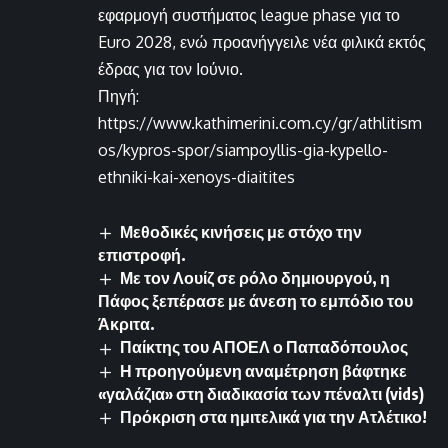
εφαρμογή συστήματος league phase για το
Euro 2028, ενώ προανήγγειλε νέα φιλικά εκτός
έδρας για τον Ιούνιο.
Πηγή:
https://www.kathimerini.com.cy/gr/athlitism
os/kypros-spor/siampoyllis-gia-kypello-
ethniki-kai-xenoys-diaitites
Μεθοδικές κινήσεις με στόχο την
επιστροφή.
Με τον Λουίζ σε ρόλο δημιουργού, η
Πάφος ξεπέρασε με άνεση το εμπόδιο του
Άκριτα.
Παίκτης του ΑΠΟΕΛ ο Παπαδόπουλος
Η προηγούμενη αναμέτρηση βάφτηκε
«γαλάζια» στη διαδικασία των πέναλτι (vids)
Πρόκριση στα ημιτελικά για την Ατλέτικο!