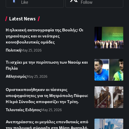
Like
Follow
Latest News
Η ηλικιακή ακτινογραφία της Βουλής: Οι
γηραιότερες και οι νεότερες
κοινοβουλευτικές ομάδες
Πολιτική
May 25, 2026
Τι ισχύει με την περίπτωση των Ναούμ και
Πηλέα
Αθλητισμός
May 25, 2026
Οριστικοποιήθηκαν οι τέσσερις
υποψηφιότητες για τη Μητρόπολη Πάφου:
Η Ιερά Σύνοδος αποφασίζει την Τρίτη.
Τελευταίες Ειδήσεις
May 25, 2026
Ανεπηρέαστες οι μεγάλες επενδυτικές από
την πολεμική σύρραξη στη Μέση Ανατολή.