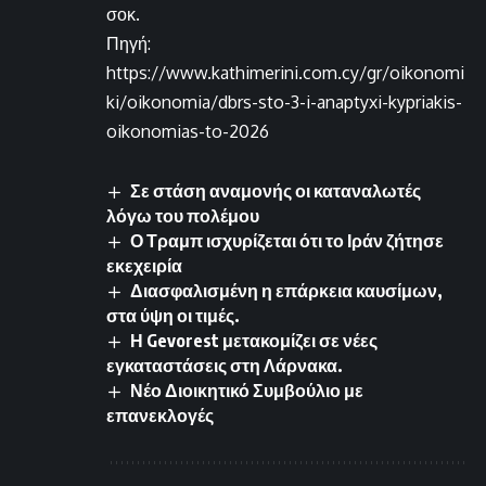
σοκ.
Πηγή:
https://www.kathimerini.com.cy/gr/oikonomi
ki/oikonomia/dbrs-sto-3-i-anaptyxi-kypriakis-
oikonomias-to-2026
Σε στάση αναμονής οι καταναλωτές
λόγω του πολέμου
Ο Τραμπ ισχυρίζεται ότι το Ιράν ζήτησε
εκεχειρία
Διασφαλισμένη η επάρκεια καυσίμων,
στα ύψη οι τιμές.
Η Gevorest μετακομίζει σε νέες
εγκαταστάσεις στη Λάρνακα.
Νέο Διοικητικό Συμβούλιο με
επανεκλογές