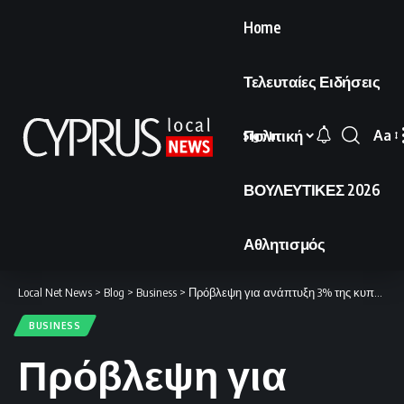
Home
Τελευταίες Ειδήσεις
Πολιτική
Aa
Sign In
Font
Resi
ΒΟΥΛΕΥΤΙΚΕΣ 2026
Αθλητισμός
Local Net News
>
Blog
>
Business
>
Πρόβλεψη για ανάπτυξη 3% της κυπριακής οικονομίας το 2026.
BUSINESS
Πρόβλεψη για