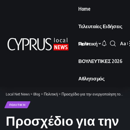
Home
Τελευταίες Ειδήσεις
Πολιτική
Aa
Sign In
Font
Resi
ΒΟΥΛΕΥΤΙΚΕΣ 2026
Αθλητισμός
Local Net News
>
Blog
>
Πολιτική
>
Προσχέδιο για την ενεργοποίηση του άρθρου 42.7 ετοιμάζει η Κομισιόν
ΠΟΛΙΤΙΚΉ
Προσχέδιο για την