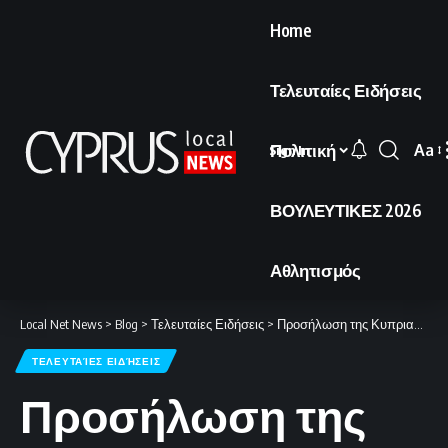
Home
Τελευταίες Ειδήσεις
Πολιτική
Aa
Sign In
Font
Resi
ΒΟΥΛΕΥΤΙΚΕΣ 2026
Αθλητισμός
Local Net News
>
Blog
>
Τελευταίες Ειδήσεις
>
Προσήλωση της Κυπριακής Δημοκρατίας στην περαιτέρω εμβάθυνση των στρατηγικών δεσμών με την Αίγυπτο.
ΤΕΛΕΥΤΑΊΕΣ ΕΙΔΉΣΕΙΣ
Προσήλωση της