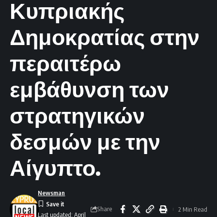
Κυπριακής
Δημοκρατίας στην
περαιτέρω
εμβάθυνση των
στρατηγικών
δεσμών με την
Αίγυπτο.
Newsman
Share
2 Min Read
Last updated: April