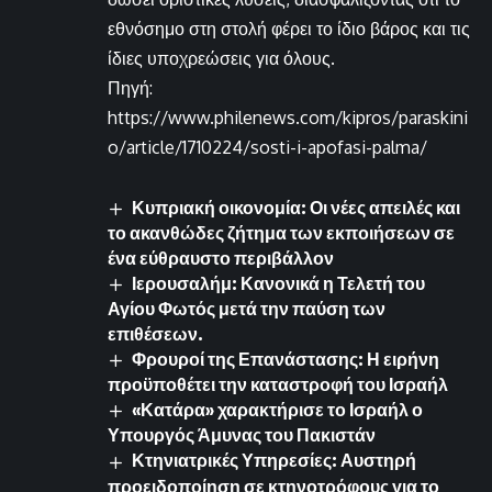
εθνόσημο στη στολή φέρει το ίδιο βάρος και τις
ίδιες υποχρεώσεις για όλους.
Πηγή:
https://www.philenews.com/kipros/paraskini
o/article/1710224/sosti-i-apofasi-palma/
Κυπριακή οικονομία: Οι νέες απειλές και
το ακανθώδες ζήτημα των εκποιήσεων σε
ένα εύθραυστο περιβάλλον
Ιερουσαλήμ: Κανονικά η Τελετή του
Αγίου Φωτός μετά την παύση των
επιθέσεων.
Φρουροί της Επανάστασης: Η ειρήνη
προϋποθέτει την καταστροφή του Ισραήλ
«Κατάρα» χαρακτήρισε το Ισραήλ ο
Υπουργός Άμυνας του Πακιστάν
Κτηνιατρικές Υπηρεσίες: Αυστηρή
προειδοποίηση σε κτηνοτρόφους για το