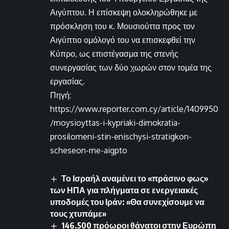
Αιγύπτου. Η επίσκεψη ολοκληρώθηκε με
πρόσκληση του κ. Μουσιούττα προς τον
Αιγύπτιο ομόλογό του να επισκεφθεί την
Κύπρο, ως επιστέγασμα της στενής
συνεργασίας των δύο χωρών στον τομέα της
εργασίας.
Πηγή:
https://www.reporter.com.cy/article/1409950
/moysioyttas-i-kypriaki-dimokratia-
prosilomeni-stin-enischysi-stratigkon-
scheseon-me-aigpto
Το Ισραήλ αναμένει το «πράσινο φως»
των ΗΠΑ για πλήγματα σε ενεργειακές
υποδομές του Ιράν: «Θα συνεχίσουμε να
τους χτυπάμε»
146.500 πρόωροι θάνατοι στην Ευρώπη