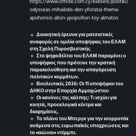
https://www.offsite.com.cy/eidiseis/politiki/
odysseas-mihailidis-den-yfistatai-thema-
apohorisis-allon-ypopsifion-toy-almatos
Διοικητική έρευνα για ρατσιστικές
αναφορές σε ομιλία υποψήφιας του ΕΛΑΜ
στη Σχολή Πυροσβεστικής
Στο ψηφοδέλτιο του ΕΛΑΜ παραμένει ο
υποψήφιος που πρότεινε την κρατική
παρακολούθηση και την απαγόρευση
πολιτικών κομμάτων.
Βουλευτικές 2026: Οι 11 υποψήφιοι του
ΔΗΚΟ στην Επαρχία Αμμοχώστου
Οι κανόνες της κάλπης: Τι ισχύει για
κινητά, προεκλογικά κέντρα και
διαφημίσεις.
Το πλάνο του Μπεργκ για την ισορροπία
ανάμεσα στις ευρωπαϊκές υποχρεώσεις και
το «αιώνιο» ντέρμπι.