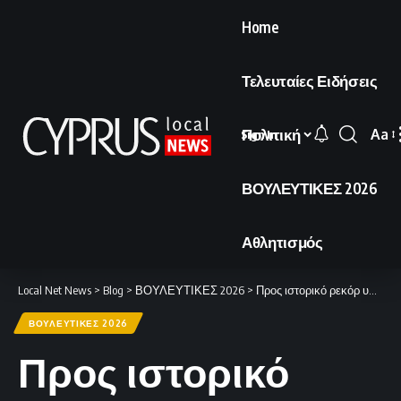
Home
Τελευταίες Ειδήσεις
Πολιτική
Aa
Sign In
Font
Resi
ΒΟΥΛΕΥΤΙΚΕΣ 2026
Αθλητισμός
Local Net News
>
Blog
>
ΒΟΥΛΕΥΤΙΚΕΣ 2026
>
Προς ιστορικό ρεκόρ υποψηφιοτήτων οι βουλευτικές εκλογές του 2026, σύμφωνα με τον Έφορο Εκλογών.
ΒΟΥΛΕΥΤΙΚΕΣ 2026
Προς ιστορικό