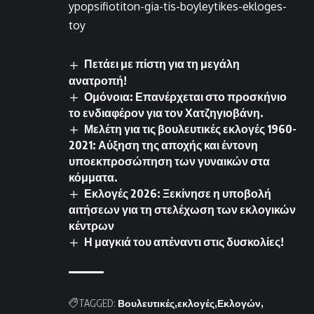
ypopsifiotiton-gia-tis-boyleytikes-ekloges-
toy
Πετάει με πίστη για τη μεγάλη
ανατροπή!
Ομόνοια: Επανέρχεται στο προσκήνιο
το ενδιαφέρον για τον Χατζηγιοβάνη.
Μελέτη για τις βουλευτικές εκλογές 1960-
2021: Αύξηση της αποχής και έντονη
υποεκπροσώπηση των γυναικών στα
κόμματα.
Εκλογές 2026: Ξεκίνησε η υποβολή
αιτήσεων για τη στελέχωση των εκλογικών
κέντρων
Η μαγκιά του απέναντι στις δυσκολίες!
TAGGED:
Βουλευτικές
εκλογές
Εκλογών