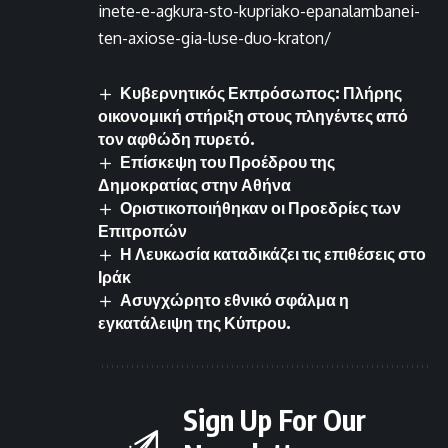
inete-e-agkura-sto-kupriako-epanalambanei-
ten-axiose-gia-luse-duo-kraton/
Κυβερνητικός Εκπρόσωπος: Πλήρης
οικονομική στήριξη στους πληγέντες από
τον αφθώδη πυρετό.
Επίσκεψη του Προέδρου της
Δημοκρατίας στην Αθήνα
Οριστικοποιήθηκαν οι Προεδρίες των
Επιτροπών
Η Λευκωσία καταδικάζει τις επιθέσεις στο
Ιράκ
Ασυγχώρητο εθνικό σφάλμα η
εγκατάλειψη της Κύπρου.
Sign Up For Our