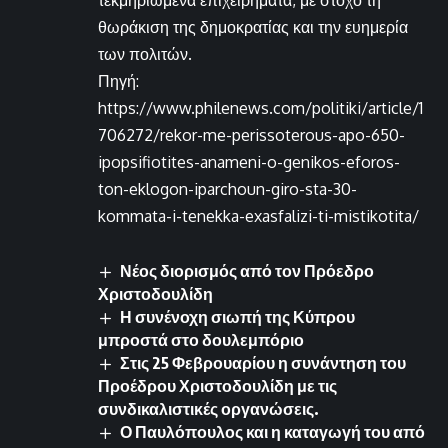
θωράκιση της δημοκρατίας και την ευημερία
των πολιτών.
Πηγή:
https://www.philenews.com/politiki/article/1
706272/rekor-me-perissoterous-apo-650-
ipopsifiotites-anameni-o-genikos-eforos-
ton-eklogon-iparchoun-giro-sta-30-
kommata-i-tenekka-exasfalizi-ti-mistikotita/
Νέος διορισμός από τον Πρόεδρο
Χριστοδουλίδη
Η συνένοχη σιωπή της Κύπρου
μπροστά στο δουλεμπόριο
Στις 25 Φεβρουαρίου η συνάντηση του
Προέδρου Χριστοδουλίδη με τις
συνδικαλιστικές οργανώσεις.
Ο Παυλόπουλος και η καταγωγή του από