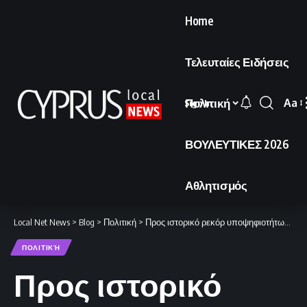
Home
Τελευταίες Ειδήσεις
Πολιτική
Aa
Sign In
Font
Resi
ΒΟΥΛΕΥΤΙΚΕΣ 2026
Αθλητισμός
Local Net News
>
Blog
>
Πολιτική
>
Προς ιστορικό ρεκόρ υποψηφιοτήτων οι Βουλευτικές Εκλογές
ΠΟΛΙΤΙΚΉ
Προς ιστορικό