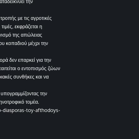
αταδεικνύει την
ιτροπής με τις αγροτικές
τιμές, εκφράζεται η
ογισμό της απώλειας
ου κοπαδιού μέχρι την
ρά δεν επαρκεί για την
αιτείται ο εντοπισμός ζώων
ιακές συνθήκες και να
 υπογραμμίζοντας την
ηνοτροφικό τομέα.
o-diasporas-toy-afthodoys-