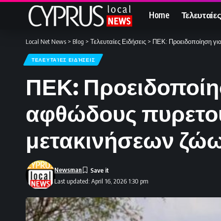
Home
Τελευταίες
Local Net News
>
Blog
>
Τελευταίες Ειδήσεις
>
ΠΕΚ: Προειδοποίηση γι
ΤΕΛΕΥΤΑΊΕΣ ΕΙΔΉΣΕΙΣ
ΠΕΚ: Προειδοποίη
αφθώδους πυρετο
μετακινήσεων ζώω
Newsman
Last updated: April 16, 2026 1:30 pm