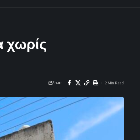
α χωρίς
Share
2 Min Read