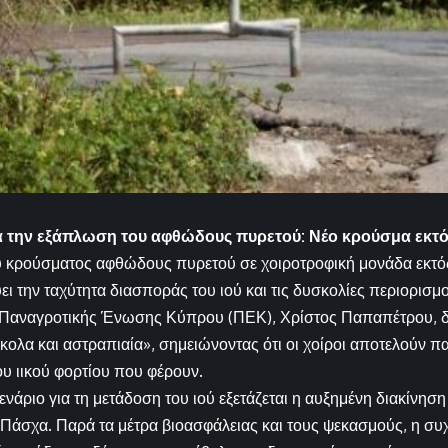
α την εξάπλωση του αφθώδους πυρετού: Νέο κρούσμα εκτ
υ κρούσματος αφθώδους πυρετού σε χοιροτροφική μονάδα εκτό
ει την ταχύτητα διασποράς του ιού και τις δυσκολίες περιορισμο
 Παναγροτικής Ένωσης Κύπρου (ΠΕΚ), Χρίστος Παπαπέτρου, δ
κολα και αστραπιαία», σημειώνοντας ότι οι χοίροι αποτελούν 
υ ιικού φορτίου που φέρουν.
ενάριο για τη μετάδοση του ιού εξετάζεται η αυξημένη διακίνησ
 Πάσχα. Παρά τα μέτρα βιοασφάλειας και τους ψεκασμούς, η συ