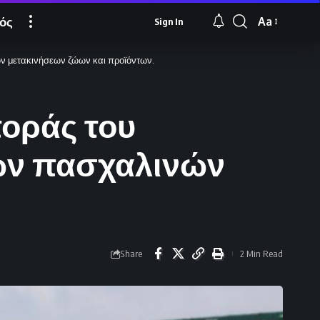
ός
Aa
Sign In
Font
Resizer
ν μετακινήσεων ζώων και προϊόντων.
ποράς του
ων πασχαλινών
Share
2 Min Read