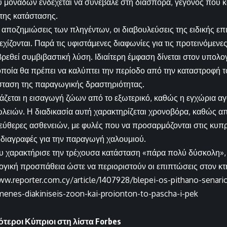
ύ μονάδων ενδέχεται να συνέβαλε στη διασπορά, γεγονός που κ
της κατάστασης.
ς αποζημιώσεις των πληγέντων, οι διαβουλεύσεις της ειδικής επ
ίζονται. Παρά τις υφιστάμενες διαφωνίες για τις προτεινόμενες 
 βρεθεί συμβιβαστική λύση. Ιδιαίτερη έμφαση δίνεται στον υπολ
οποία θα πρέπει να καλύπτει την περίοδο από την καταστροφή τ
ταση της παραγωγικής δραστηριότητας.
άζεται η εισαγωγή ζώων από το εξωτερικό, καθώς η εγχώρια αγο
ειών. Η διαδικασία αυτή χαρακτηρίζεται χρονοβόρα, καθώς απ
εύθερες ασθενειών, με φυλές που να προσαρμόζονται στις κυπρ
διαγραφές για την παραγωγή χαλουμιού.
υ χαρακτήρισε την τρέχουσα κατάσταση «πάρα πολύ δύσκολη»,
ογική προσπάθεια ώστε να περιοριστούν οι επιπτώσεις στον κτ
ww.reporter.com.cy/article/1407928/blepei-os-pithano-senari
imenes-diakiniseis-zoon-kai-proionton-to-pascha-i-pek
ότεροι Κύπριοι στη λίστα Forbes