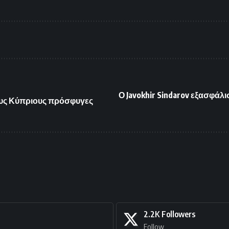
Ο Javokhir Sindarov εξασφά
ους Κύπριους πρόσφυγες
2.2K
Followers
Follow