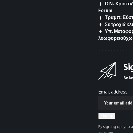
Ο Ν. Χριστο
Forum
Τραμπ: Εύση
Σε τροχιά κλ
Υπ. Μεταφορ
λεωφορειούχω
Si
Be ke
Email address:
By signing up, you 
any time.