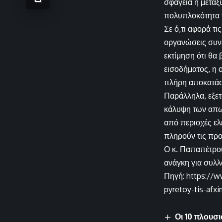
σφαγεία ή μεταξ
πολυπλοκότητα 
Σε ό,τι αφορά τι
οργανώσεις συνεχ
εκτίμηση ότι θα
εισοδήματος, η 
πλήρη αποκατάσ
Παράλληλα, εξετ
κάλυψη των απωλ
από περιοχές ελ
πληρούν τις προ
Ο κ. Παπαπέτρο
ανάγκη για συλλ
Πηγή: https://w
pyretoy-tis-afx
Οι 10 πλουσι