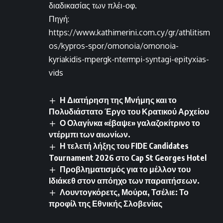
διαδικασίας των πλέι-οφ.
Πηγή:
https://www.kathimerini.com.cy/gr/athlitism
os/kypros-spor/omonoia/omonoia-
kyriakidis-mpergk-ntermpi-syntagi-epityxias-
vids
Η Διατήρηση της Μνήμης και το
Πολυδιάστατο Έργο του Κρατικού Αρχείου
Ο Ολαγίνκα «έβαψε» γαλαζοκίτρινο το
ντέρμπι των αιωνίων.
Η τελετή λήξης του FIDE Candidates
Tournament 2026 στο Cap St Georges Hotel
Προβληματισμός για το μέλλον του
Ιδιάκεθ στον απόηχο των παραιτήσεων.
Λουντογκόρετς, Μούρα, Τσέλιε: Το
προφίλ της Εθνικής Σλοβενίας