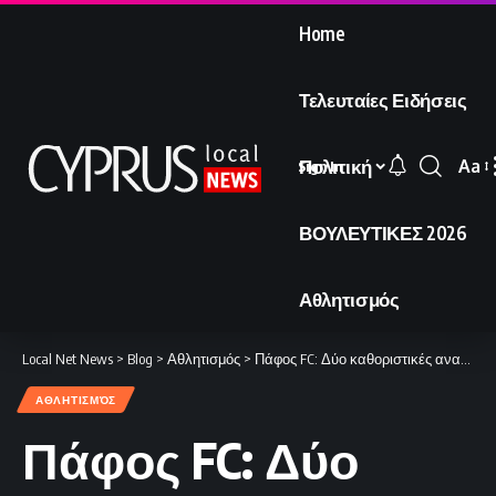
Home
Τελευταίες Ειδήσεις
Πολιτική
Aa
Sign In
Font
Resi
ΒΟΥΛΕΥΤΙΚΕΣ 2026
Αθλητισμός
Local Net News
>
Blog
>
Αθλητισμός
>
Πάφος FC: Δύο καθοριστικές αναμετρήσεις σε 180 λεπτά
ΑΘΛΗΤΙΣΜΌΣ
Πάφος FC: Δύο