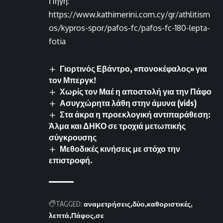
Πηγή:
https://www.kathimerini.com.cy/gr/athlitism
os/kypros-spor/pafos-fc/pafos-fc-180-lepta-
fotia
Γιορτινός Εβάντρο, «πονοκέφαλος» για
τον Μπεργκ!
Χωρίς τον Μαέ η αποστολή για την Πάφο
Ασυγχώρητα λάθη στην άμυνα (vids)
Στα άκρα η προεκλογική αντιπαράθεση:
Άλμα και ΔΗΚΟ σε τροχιά μετωπικής
σύγκρουσης
Μεθοδικές κινήσεις με στόχο την
επιστροφή.
TAGGED:
αναμετρήσεις
δύο
καθοριστικές
λεπτά
Πάφος
σε