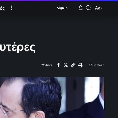
ός
Aa
Sign In
Font
Resizer
υτέρες
Share
2 Min Read