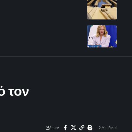
 τον
Share
2 Min Read