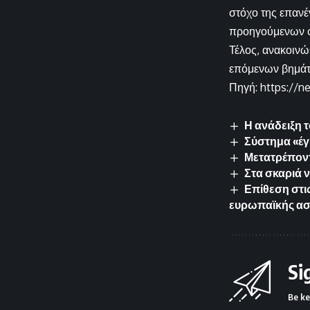
στόχο της επανέ
προηγούμενων 
Τέλος, ανακοινώ
επόμενων βημάτω
Πηγή: https://n
Η ανάδειξη 
Σύστημα «έγ
Μετατρέποντ
Στα σκαριά 
Επίθεση στι
ευρωπαϊκής ασ
Si
Be ke