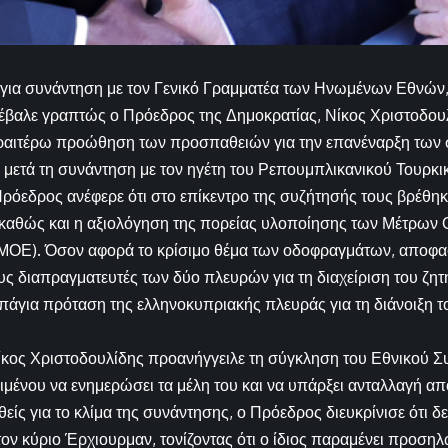
για συνάντηση με τον Γενικό Γραμματέα των Ηνωμένων Εθνών, 
έβαλε γραπτώς ο Πρόεδρος της Δημοκρατίας, Νίκος Χριστοδουλ
περαιτέρω προώθηση των προσπαθειών για την επανέναρξη των 
 μετά τη συνάντηση με τον ηγέτη του Ρεπουμπλικανικού Τουρκ
ρόεδρος ανέφερε ότι στο επίκεντρο της συζήτησής τους βρέθηκ
 καθώς και η αξιολόγηση της πορείας υλοποίησης των Μέτρων
ΜΟΕ). Όσον αφορά το κρίσιμο θέμα των οδοφραγμάτων, αποφασ
υς διαπραγματευτές των δύο πλευρών για τη διαχείριση του ζητ
 πάγια πρόταση της ελληνοκυπριακής πλευράς για τη διάνοιξη 
ίκος Χριστοδουλίδης προανήγγειλε τη σύγκληση του Εθνικού Σ
ιμένου να ενημερώσει τα μέλη του και να υπάρξει ανταλλαγή απ
ηθείς για το κλίμα της συνάντησης, ο Πρόεδρος διευκρίνισε ότι 
ν κύριο Έρχιουρμαν, τονίζοντας ότι ο ίδιος παραμένει προσηλ