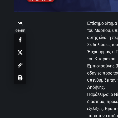
Επίσημο αίτημα 
του Μαρτίου, υπ
SHARE
αυτής είναι η 
Σε δηλώσεις του
Έρχιουρμαν, ο Π
του Κυπριακού,
Εμπιστοσύνης (
οδηγίες προς το
υπενθυμίζει την
Ληδήνης.
Παράλληλα, ο Ν
διάστημα, προκε
εξελίξεις. Ερωτ
παράπονο από το