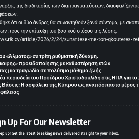
ναρξης της διαδικασίας των διαπραγματεύσεων, διασφαλίζοντα
φάσεων.
θηκε ότι οι δύο άνδρες θα συναντηθούν ξανά σύντομα, με σκοπ
ν προς την επίτευξη του βασικού στόχου της λύσης.
ews.rik.cy/article/2026/2/24/sunantese-me-ton-gkouteres-ze
του «Άλματος» σε τρίτη ρυθμιστική δύναμη.
καιρης» προειδοποίησης με καθυστέρηση ετών
ας μια τραγωδία σε πολύτιμο μάθημα ζωής
νέα περιοδεία του Προέδρου Χριστοδουλίδη στις ΗΠΑ για το
ς Βάσεις: Η ασφάλεια της Κύπρου ως αναπόσπαστο μέρος τ
φάλειας
gn Up For Our Newsletter
ep up! Get the latest breaking news delivered straight to your inbox.