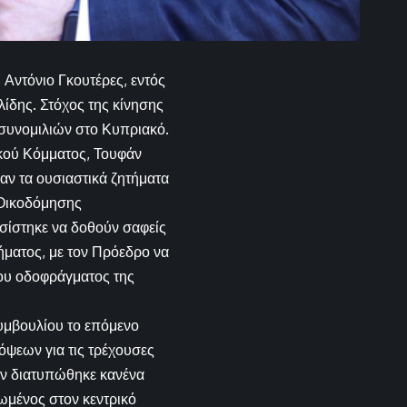
Αντόνιο Γκουτέρες, εντός
ίδης. Στόχος της κίνησης
συνομιλιών στο Κυπριακό.
ικού Κόμματος, Τουφάν
αν τα ουσιαστικά ζητήματα
 Οικοδόμησης
ίστηκε να δοθούν σαφείς
ήματος, με τον Πρόεδρο να
του οδοφράγματος της
υμβουλίου το επόμενο
όψεων για τις τρέχουσες
δεν διατυπώθηκε κανένα
ωμένος στον κεντρικό