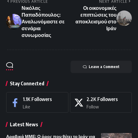
PREVIOUS ARTICLE
NEXT ARTICLE
Νικόλας
Οι οικονομικές
Παπαδόπουλος:
επιπτώσεις του
Αναλωνόμαστε σε
αποκλεισμού στο
σενάρια
Ιράν
συνωμοσίας
Leave a Comment
Stay Connected
1.1K
Followers
2.2K
Followers
Like
Follow
Latest News
Αραβικά ΜΜΕ: Ο όρος που θέτει το Ιράν για