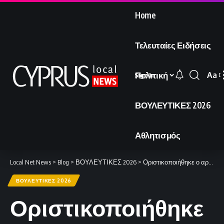
Home
Τελευταίες Ειδήσεις
Πολιτική
Aa
Sign In
Font
Resi
ΒΟΥΛΕΥΤΙΚΕΣ 2026
Αθλητισμός
Local Net News
>
Blog
>
ΒΟΥΛΕΥΤΙΚΕΣ 2026
>
Οριστικοποιήθηκε ο αριθμός των δικαιούχων ψήφου για τις βουλευτικές εκλογές.
ΒΟΥΛΕΥΤΙΚΕΣ 2026
Οριστικοποιήθηκε