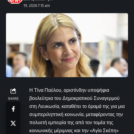
19, 2026 7:15 am
Η Τίνα Παύλου, αριστίνδην υποψήφια
βουλεύτρια του Δημοκρατικού Συναγερμού
SHARE
στη Λευκωσία, καταθέτει το όραμά της για μια
συμπεριληπτική κοινωνία, μεταφέροντας την
πολυετή εμπειρία της από τον τομέα της
κοινωνικής μέριμνας και την «Αγία Σκέπη»