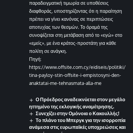
παραδειγματική τιμωρία σε υποθέσεις
διαφθοράς, υποστηρίζοντας ότι η παραίτηση
πρέπει να γίνει κανόνας σε περιπτώσεις
αποτυχίας των θεσμών. Το όραμά της
συνοψίζεται στη μετάβαση από το «εγώ» στο
«εμείς», με ένα κράτος-προστάτη για κάθε
πολίτη σε ανάγκη.
Πηγή:
https://www.offsite.com.cy/eidiseis/politiki/
tina-payloy-stin-offsite-i-empistosyni-den-
anaktatai-me-tehnasmata-alla-me
Ο Πρόεδρος αναδεικνύεται στον μεγάλο
ηττημένο της εκλογικής αναμέτρησης.
Συνεχίζει στην Ομόνοια ο Κακουλλής!
Το πλάνο του Μπεργκ για την ισορροπία
ανάμεσα στις ευρωπαϊκές υποχρεώσεις και