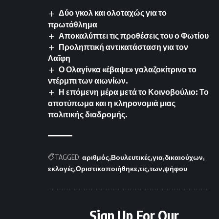
Δύο γκολ και ολοταχώς για το
πρωτάθλημα
Αποκαλύπτει τις προθέσεις του ο Φωτίου
Προληπτική αντικατάσταση για τον
Λαΐφη
Ο Ολαγίνκα «έβαψε» γαλαζοκίτρινο το
ντέρμπι των αιωνίων.
Η επόμενη μέρα μετά το Κοινοβούλιο: Το
αποτύπωμα και η κληρονομιά μιας
πολιτικής διαδρομής.
TAGGED:
αριθμός
Βουλευτικές
για
δικαιούχων
εκλογές
Οριστικοποιήθηκε
τις
των
ψήφου
Sign Up For Our