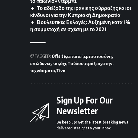
το «αιώνιο» ντέρμπι.
Το αδιέξοδο της ιρανικής σύρραξης και οι
κίνδυνοι για την Κυπριακή Δημοκρατία
Βουλευτικές Εκλογές: Αυξημένη κατά 1%
η συμμετοχή σε σχέση με το 2021
TAGGED:
Offsite
απαιτεί
εμπιστοσύνη
επώδυνες
και
όχι
Παύλου
πράξεις
στην
τεχνάσματα
Τίνα
Sign Up For Our
Newsletter
Be keep up! Get the latest breaking news
delivered straight to your inbox.