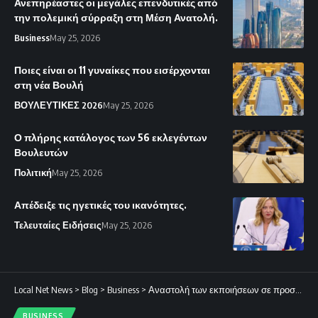
Ανεπηρέαστες οι μεγάλες επενδυτικές από
την πολεμική σύρραξη στη Μέση Ανατολή.
Business
May 25, 2026
Ποιες είναι οι 11 γυναίκες που εισέρχονται
στη νέα Βουλή
ΒΟΥΛΕΥΤΙΚΕΣ 2026
May 25, 2026
Ο πλήρης κατάλογος των 56 εκλεγέντων
Βουλευτών
Πολιτική
May 25, 2026
Απέδειξε τις ηγετικές του ικανότητες.
Τελευταίες Ειδήσεις
May 25, 2026
Local Net News
>
Blog
>
Business
>
Αναστολή των εκποιήσεων σε προσφυγικούς οικισμούς – Ικανοποίηση στο Κοινοβούλιο
BUSINESS