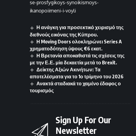
se-prosfygikoys-synoikismoys-
ikanopoiimeni-i-voyli
Η ανάγκη για προσεκτικό χειρισμό της
διεθνούς εικόνας της Κύπρου.
Η Moving Doors ολοκληρώνει Series A
χρηματοδότηση ύψους €6 εκατ.
Η Βρετανία αποκαθιστά τις σχέσεις της
με την Ε.Ε. μία δεκαετία μετά το Brexit.
Δείκτης Αξιών Ακινήτων: Τα
αποτελέσματα για το 1ο τρίμηνο του 2026
Ανακτά σταδιακά το χαμένο έδαφος ο
τουρισμός
Sign Up For Our
Newsletter