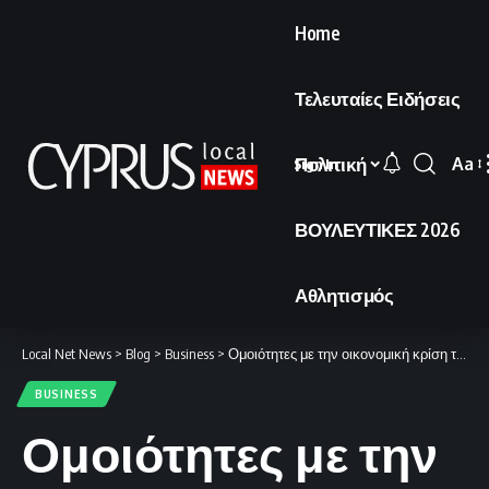
Home
Τελευταίες Ειδήσεις
Πολιτική
Aa
Sign In
Font
Resi
ΒΟΥΛΕΥΤΙΚΕΣ 2026
Αθλητισμός
Local Net News
>
Blog
>
Business
>
Ομοιότητες με την οικονομική κρίση του 2008 διακρίνει ο Τζέιμι Ντάιμον.
BUSINESS
Ομοιότητες με την