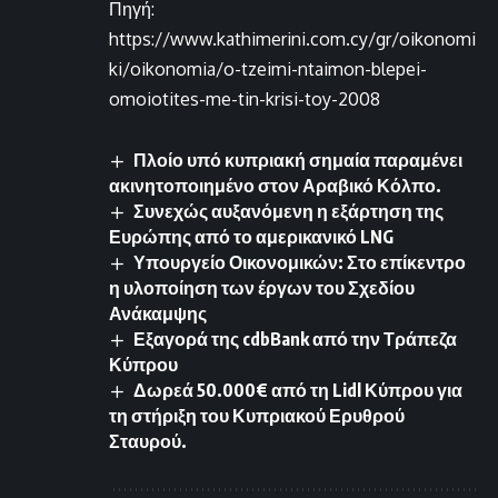
Πηγή:
https://www.kathimerini.com.cy/gr/oikonomi
ki/oikonomia/o-tzeimi-ntaimon-blepei-
omoiotites-me-tin-krisi-toy-2008
Πλοίο υπό κυπριακή σημαία παραμένει
ακινητοποιημένο στον Αραβικό Κόλπο.
Συνεχώς αυξανόμενη η εξάρτηση της
Ευρώπης από το αμερικανικό LNG
Υπουργείο Οικονομικών: Στο επίκεντρο
η υλοποίηση των έργων του Σχεδίου
Ανάκαμψης
Εξαγορά της cdbBank από την Τράπεζα
Κύπρου
Δωρεά 50.000€ από τη Lidl Κύπρου για
τη στήριξη του Κυπριακού Ερυθρού
Σταυρού.