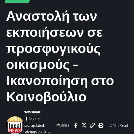
Αναστολή των
εκποιήσεων σε
προσφυγικούς
οικισμούς –
Ικανοποίηση στο
Κοινοβούλιο
Newsman
Share
2 Min Read
Last updated:
February 25, 2026