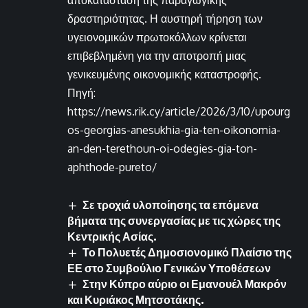
δραστηριότητας. Η αυστηρή τήρηση των
υγειονομικών πρωτοκόλλων κρίνεται
επιβεβλημένη για την αποτροπή μιας
γενικευμένης οικονομικής καταστροφής.
Πηγή:
https://news.rik.cy/article/2026/3/10/upourg
os-georgias-anesukhia-gia-ten-oikonomia-
an-den-terethoun-oi-odegies-gia-ton-
aphthode-pureto/
Σε τροχιά υλοποίησης τα επόμενα
βήματα της συνεργασίας με τις χώρες της
Κεντρικής Ασίας.
Το Πολυετές Δημοσιονομικό Πλαίσιο της
ΕΕ στο Συμβούλιο Γενικών Υποθέσεων
Στην Κύπρο αύριο οι Εμανουέλ Μακρόν
και Κυριάκος Μητσοτάκης.