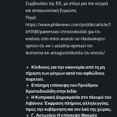
Συμβουλίου της ΕΕ, με στόχο μια πιο ισχυρή
και ανταγωνιστική Ευρώπη.
Πηγή:
https://www.philenews.com/politiki/article/1
693581/paremvasi-christodoulidi-gia-tis-
exelixis-stin-mesi-anatoli-se-tilediaskepsi-
igeton-tis-ee-i-astathia-epireazi-tin-
ikonomia-ke-antagonistikotita-tis-enosis/
Κίνδυνος για την οικονομία από τη μη
τήρηση των μέτρων κατά του αφθώδους
πυρετού.
Επίσημη επίσκεψη του Προέδρου
Χριστοδουλίδη στην Ινδία
Η Κυπριακή Δημοκρατία στο πλευρό του
Λιβάνου: Έκφραση πλήρους αλληλεγγύης
προς την κυβέρνηση και τον λαό της χώρας.
Γ. Αντωνίου: Η επίσκεψη Μακρόν