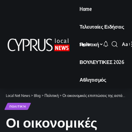
Home
Τελευταίες Ειδήσεις
Πολιτική
Aa
Sign In
Font
Resi
ΒΟΥΛΕΥΤΙΚΕΣ 2026
Αθλητισμός
Local Net News
>
Blog
>
Πολιτική
>
Οι οικονομικές επιπτώσεις της αστάθειας στη Μέση Ανατολή
ΠΟΛΙΤΙΚΉ
Οι οικονομικές