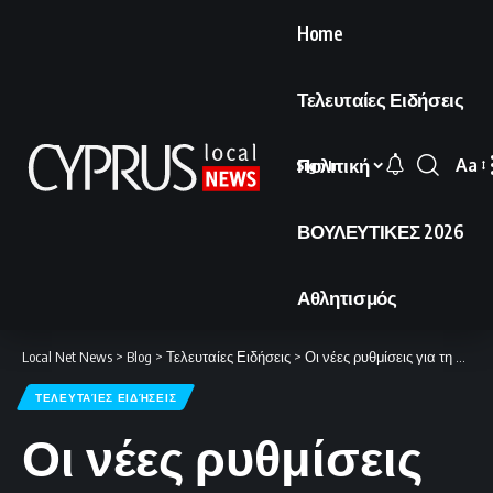
Home
Τελευταίες Ειδήσεις
Πολιτική
Aa
Sign In
Font
Resi
ΒΟΥΛΕΥΤΙΚΕΣ 2026
Αθλητισμός
Local Net News
>
Blog
>
Τελευταίες Ειδήσεις
>
Οι νέες ρυθμίσεις για τη διεξαγωγή διαδηλώσεων και παρελάσεων
ΤΕΛΕΥΤΑΊΕΣ ΕΙΔΉΣΕΙΣ
Οι νέες ρυθμίσεις