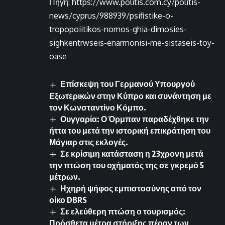
Πηγή: https://www.politis.com.cy/politis-
news/cyprus/988939/psifistike-o-
tropopoiitikos-nomos-ghia-dimosies-
sighkentrwseis-enarmonisi-me-sistaseis-toy-
oase
Επίσκεψη του Γερμανού Υπουργού
Εξωτερικών στην Κύπρο και συνάντηση με
τον Κωνσταντίνο Κόμπο.
Ουγγαρία: Ο Όρμπαν παραδέχθηκε την
ήττα του μετά την ιστορική επικράτηση του
Μάγιαρ στις εκλογές.
Σε κρίσιμη κατάσταση η 23χρονη μετά
την πτώση του οχήματός της σε γκρεμό 5
μέτρων.
Ηχηρή ψήφος εμπιστοσύνης από τον
οίκο DBRS
Σε ελεύθερη πτώση ο τουρισμός:
Πρόσθετα μέτρα στήριξης πέραν των