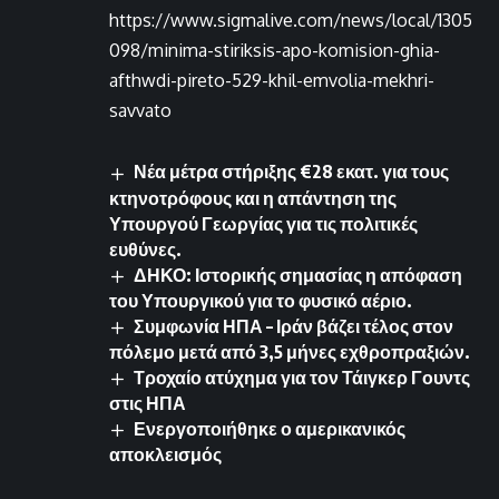
https://www.sigmalive.com/news/local/1305
098/minima-stiriksis-apo-komision-ghia-
afthwdi-pireto-529-khil-emvolia-mekhri-
savvato
Νέα μέτρα στήριξης €28 εκατ. για τους
κτηνοτρόφους και η απάντηση της
Υπουργού Γεωργίας για τις πολιτικές
ευθύνες.
ΔΗΚΟ: Ιστορικής σημασίας η απόφαση
του Υπουργικού για το φυσικό αέριο.
Συμφωνία ΗΠΑ – Ιράν βάζει τέλος στον
πόλεμο μετά από 3,5 μήνες εχθροπραξιών.
Τροχαίο ατύχημα για τον Τάιγκερ Γουντς
στις ΗΠΑ
Ενεργοποιήθηκε ο αμερικανικός
αποκλεισμός