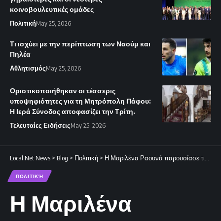
κοινοβουλευτικές ομάδες
Πολιτική
May 25, 2026
Τι ισχύει με την περίπτωση των Ναούμ και
Πηλέα
Αθλητισμός
May 25, 2026
Οριστικοποιήθηκαν οι τέσσερις
υποψηφιότητες για τη Μητρόπολη Πάφου:
Η Ιερά Σύνοδος αποφασίζει την Τρίτη.
Τελευταίες Ειδήσεις
May 25, 2026
Local Net News
>
Blog
>
Πολιτική
>
Η Μαριλένα Ραουνά παρουσίασε τις προτεραιότητες της Κυπριακής Προεδρίας στην Ευρωπαϊκή Κοινοβουλευτική Ένωση.
ΠΟΛΙΤΙΚΉ
Η Μαριλένα