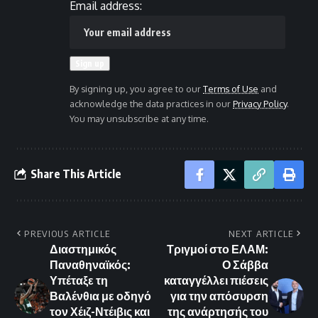
Email address:
By signing up, you agree to our
Terms of Use
and
acknowledge the data practices in our
Privacy Policy
.
You may unsubscribe at any time.
Share This Article
PREVIOUS ARTICLE
NEXT ARTICLE
Διαστημικός
Τριγμοί στο ΕΛΑΜ:
Παναθηναϊκός:
Ο Σάββα
Υπέταξε τη
καταγγέλλει πιέσεις
Βαλένθια με οδηγό
για την απόσυρση
τον Χέιζ-Ντέιβις και
της ανάρτησής του