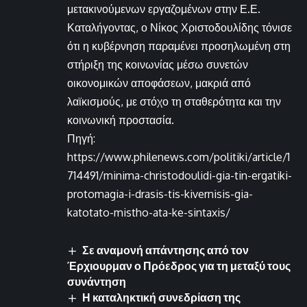
μετακινούμενων εργαζομένων στην Ε.Ε.
Καταλήγοντας, ο Νίκος Χριστοδουλίδης τόνισε
ότι η κυβέρνηση παραμένει προσηλωμένη στη
στήριξη της κοινωνίας μέσω συνετών
οικονομικών αποφάσεων, μακριά από
λαϊκισμούς, με στόχο τη σταθερότητα και την
κοινωνική προστασία.
Πηγή:
https://www.philenews.com/politiki/article/1
714491/minima-christodoulidi-gia-tin-ergatiki-
protomagia-i-drasis-tis-kivernisis-gia-
katotato-mistho-ata-ke-sintaxis/
Σε αναμονή απάντησης από τον
Έρχιουρμαν ο Πρόεδρος για τη μεταξύ τους
συνάντηση
Η καταληκτική συνεδρίαση της