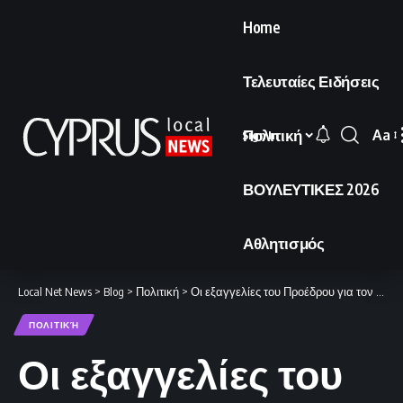
Home
Τελευταίες Ειδήσεις
Πολιτική
Aa
Sign In
Font
Resi
ΒΟΥΛΕΥΤΙΚΕΣ 2026
Αθλητισμός
Local Net News
>
Blog
>
Πολιτική
>
Οι εξαγγελίες του Προέδρου για τον κατώτατο μισθό, την ΑΤΑ και τις συντάξεις
ΠΟΛΙΤΙΚΉ
Οι εξαγγελίες του