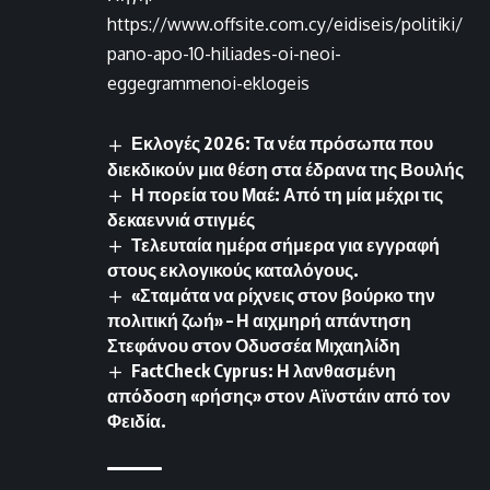
https://www.offsite.com.cy/eidiseis/politiki/
pano-apo-10-hiliades-oi-neoi-
eggegrammenoi-eklogeis
Εκλογές 2026: Τα νέα πρόσωπα που
διεκδικούν μια θέση στα έδρανα της Βουλής
Η πορεία του Μαέ: Από τη μία μέχρι τις
δεκαεννιά στιγμές
Τελευταία ημέρα σήμερα για εγγραφή
στους εκλογικούς καταλόγους.
«Σταμάτα να ρίχνεις στον βούρκο την
πολιτική ζωή» – Η αιχμηρή απάντηση
Στεφάνου στον Οδυσσέα Μιχαηλίδη
FactCheck Cyprus: Η λανθασμένη
απόδοση «ρήσης» στον Αϊνστάιν από τον
Φειδία.