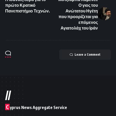
πρώτο Κρατικό
Ο γιος του
Πανεπιστήμιο Τεχνών.
Ανώτατου Ηγέτη
που προορίζεται για
επόμενος
Αγιατολάχ του Ιράν
Leave a Comment
//
C
yprus News Aggregate Service