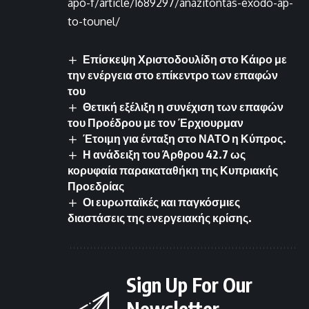
apo-f/article/1689297/anazitontas-exodo-ap-
to-tounel/
Επίσκεψη Χριστοδουλίδη στο Κάιρο με
την ενέργεια στο επίκεντρο των επαφών
του
Θετική εξέλιξη η συνέχιση των επαφών
του Προέδρου με τον Έρχιουρμαν
Έτοιμη για ένταξη στο ΝΑΤΟ η Κύπρος.
Η ανάδειξη του Άρθρου 42.7 ως
κορυφαία παρακαταθήκη της Κυπριακής
Προεδρίας
Οι ευρωπαϊκές και παγκόσμιες
διαστάσεις της ενεργειακής κρίσης.
Sign Up For Our
Newsletter