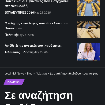
Ποιες είναι οι 11 γυναίκες που εισέρχονται
στη νέα Βουλή
ΒΟΥΛΕΥΤΙΚΕΣ 2026
May 25, 2026
Ο πλήρης κατάλογος των 56 εκλεγέντων
Βουλευτών
Πολιτική
May 25, 2026
Απέδειξε τις ηγετικές του ικανότητες.
Τελευταίες Ειδήσεις
May 25, 2026
Local Net News
>
Blog
>
Πολιτική
>
Σε αναζήτηση διεξόδου προς το φως
ΠΟΛΙΤΙΚΉ
Σε αναζήτηση