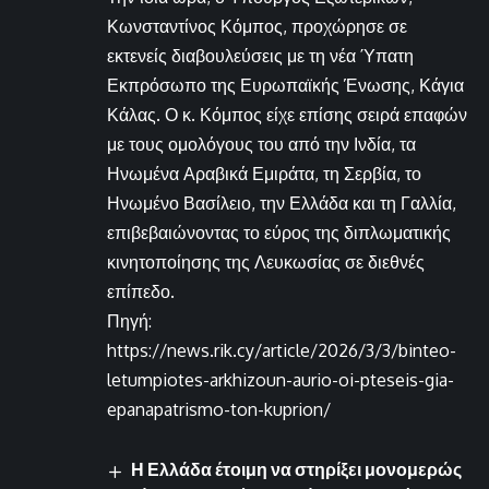
Κωνσταντίνος Κόμπος, προχώρησε σε
εκτενείς διαβουλεύσεις με τη νέα Ύπατη
Εκπρόσωπο της Ευρωπαϊκής Ένωσης, Κάγια
Κάλας. Ο κ. Κόμπος είχε επίσης σειρά επαφών
με τους ομολόγους του από την Ινδία, τα
Ηνωμένα Αραβικά Εμιράτα, τη Σερβία, το
Ηνωμένο Βασίλειο, την Ελλάδα και τη Γαλλία,
επιβεβαιώνοντας το εύρος της διπλωματικής
κινητοποίησης της Λευκωσίας σε διεθνές
επίπεδο.
Πηγή:
https://news.rik.cy/article/2026/3/3/binteo-
letumpiotes-arkhizoun-aurio-oi-pteseis-gia-
epanapatrismo-ton-kuprion/
Η Ελλάδα έτοιμη να στηρίξει μονομερώς