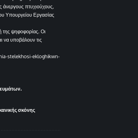
ς άνεργους πτυχιούχους,
του Υπουργείου Εργασίας
ή της ψηφοφορίας. Οι
ι να υποβάλουν τις
hia-stelekhosi-ekloghikwn-
τευμάτων.
κανικής σκόνης