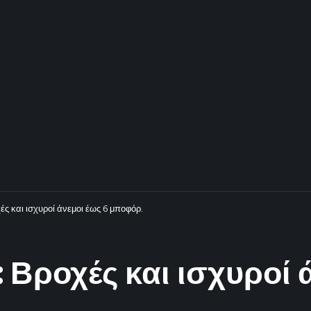
ς και ισχυροί άνεμοι έως 6 μποφόρ.
Βροχές και ισχυροί ά