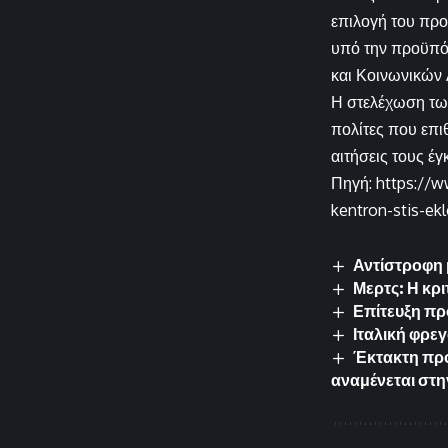
επιλογή του προ
υπό την προϋπόθ
και Κοινωνικών
Η στελέχωση των
πολίτες που επι
αιτήσεις τους έ
Πηγή: https://w
kentron-stis-ek
Αντίστροφη 
Μερτς: Η κρ
Επίτευξη πρ
Ιταλική φρε
Έκτακτη προ
αναμένεται στ