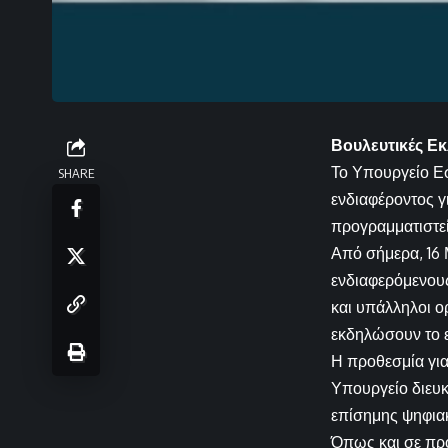
Βουλευτικές Εκ
Το Υπουργείο Ε
SHARE
ενδιαφέροντος γ
προγραμματιστεί
Από σήμερα, 16 
ενδιαφερόμενους
και υπάλληλοι ο
εκδηλώσουν το ε
Η προθεσμία για
Υπουργείο διευκρ
επίσημης ψηφια
Όπως και σε προ