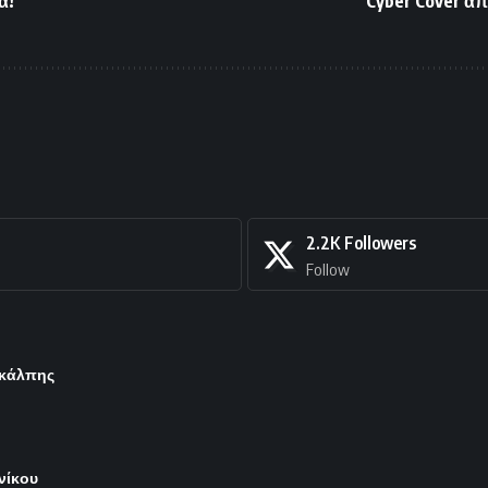
α!
Cyber Cover απ
2.2K
Followers
Follow
 κάλπης
νίκου