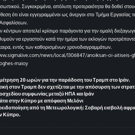
σωπικού. Συγκεκριμένα, απόλυτη προτεραιότητα θα δοθεί στου
εση ότι είναι εγγεγραμμένοι ως άνεργοι στο Τμήμα Εργασίας 
 Ασφαλίσεων.
 κέντρων αποτελεί κρίσιμο παράγοντα για την ομαλή διεξαγωγ
θυμούν να εργαστούν κατά την ημέρα των εκλογών προτρέποντα
γκαιρα, εντός των καθορισμένων χρονοδιαγραμμάτων.
ww.sigmalive.com/news/local/1306847/anoiksan-oi-aitiseis-g
loghes-maioy
μέτρηση 20 ωρών για την παράδοση του Τραμπ στο Ιράν.
ιτική στον Τραμπ δεν σχετίζεται με την απόσυρση των στρα
οσχεδίου συμφωνίας μεταξύ ΗΠΑ και Ιράν
γάτα στην Κύπρο με απόφαση Μελόνι
ειδοποίηση από τη Μετεωρολογική: Σοβαρή εισβολή αφρι
ην Κύπρο.