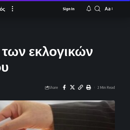
ός
Aa
Sign In
Font
Resizer
η των εκλογικών
ου
Share
2 Min Read