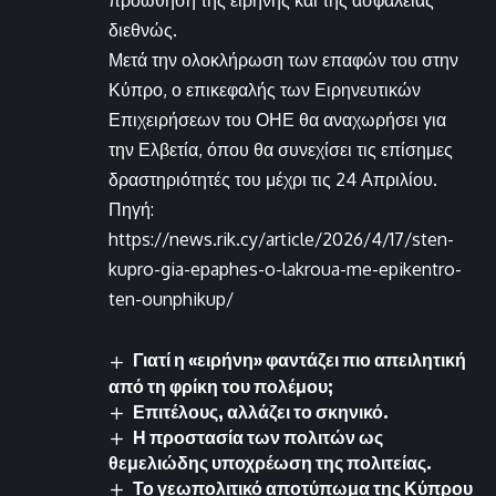
προώθηση της ειρήνης και της ασφάλειας
διεθνώς.
Μετά την ολοκλήρωση των επαφών του στην
Κύπρο, ο επικεφαλής των Ειρηνευτικών
Επιχειρήσεων του ΟΗΕ θα αναχωρήσει για
την Ελβετία, όπου θα συνεχίσει τις επίσημες
δραστηριότητές του μέχρι τις 24 Απριλίου.
Πηγή:
https://news.rik.cy/article/2026/4/17/sten-
kupro-gia-epaphes-o-lakroua-me-epikentro-
ten-ounphikup/
Γιατί η «ειρήνη» φαντάζει πιο απειλητική
από τη φρίκη του πολέμου;
Επιτέλους, αλλάζει το σκηνικό.
Η προστασία των πολιτών ως
θεμελιώδης υποχρέωση της πολιτείας.
Το γεωπολιτικό αποτύπωμα της Κύπρου