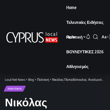
Home
Τελευταίες Ειδήσεις
Πολιτική
Aa
Sign In
Font
Resi
ΒΟΥΛΕΥΤΙΚΕΣ 2026
Αθλητισμός
Local Net News
>
Blog
>
Πολιτική
>
Νικόλας Παπαδόπουλος: Αναλωνόμαστε σε σενάρια συνωμοσίας
ΠΟΛΙΤΙΚΉ
Νικόλας