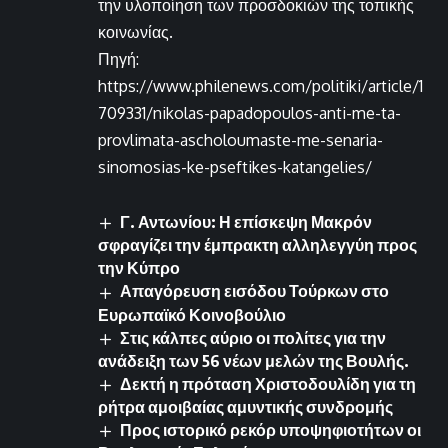
την υλοποίηση των προσδοκιών της τοπικής
κοινωνίας.
Πηγή:
https://www.philenews.com/politiki/article/1
709331/nikolas-papadopoulos-anti-me-ta-
provlimata-ascholoumaste-me-senaria-
sinomosias-ke-pseftikes-katangelies/
Γ. Αντωνίου: Η επίσκεψη Μακρόν
σφραγίζει την έμπρακτη αλληλεγγύη προς
την Κύπρο
Απαγόρευση εισόδου Τούρκων στο
Ευρωπαϊκό Κοινοβούλιο
Στις κάλπες αύριο οι πολίτες για την
ανάδειξη των 56 νέων μελών της Βουλής.
Δεκτή η πρόταση Χριστοδουλίδη για τη
ρήτρα αμοιβαίας αμυντικής συνδρομής
Προς ιστορικό ρεκόρ υποψηφιοτήτων οι