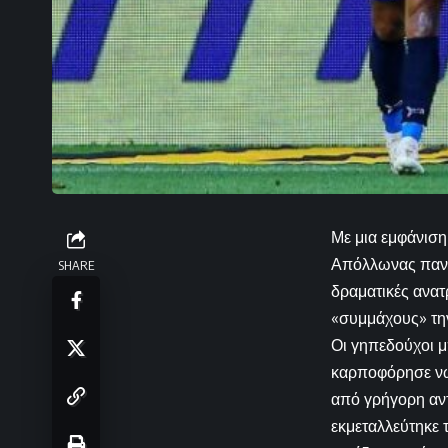
Με μια εμφάνιση
Απόλλωνας πανηγ
SHARE
δραματικές ανατ
«συμμάχους» την
Οι γηπεδούχοι μ
καρποφόρησε νωρ
από γρήγορη αντ
εκμεταλλεύτηκε τ