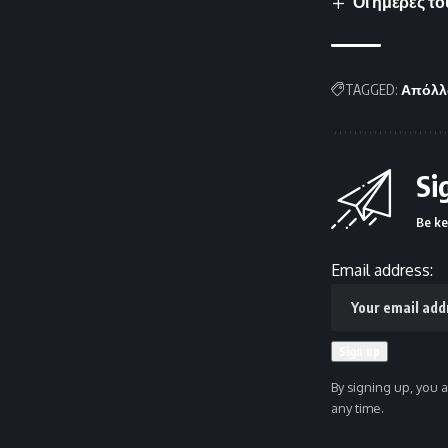
Οι ημέρες τ
TAGGED:
Απόλλ
Si
Be ke
Email address:
By signing up, you 
any time.