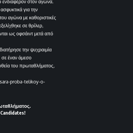
έο ενδιαφέρον στον αγώνα.
 ασφυκτικά για την
του αγώνα με καθοριστικές
ξελίχθηκε σε θρίλερ,
νται ως οφσάιντ μετά από
διατήρησε την ψυχραιμία
ι σε έναν άμεσο
ευθεία του πρωταθλήματος,
sara-proba-telikoy-o-
ρωταθλήματος.
Candidates!