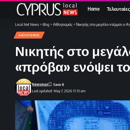
Home
Τελευταίες
Local Net News
>
Blog
>
Αθλητισμός
>
Νικητής στο μεγάλο ντέρμπι ο Α
ΑΘΛΗΤΙΣΜΌΣ
Νικητής στο μεγάλ
«πρόβα» ενόψει το
Newsman
Last updated: May 7, 2026 11:13 am