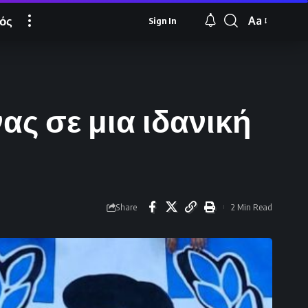
ός
Aa
Sign In
Font
Resizer
ας σε μια ιδανική
Share
2 Min Read