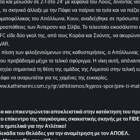
α και μείωσαν σε 2-1 στο 24’ με κεφαλιά του Λουίζ, δίνοντας ν
το σκηνικό άλλαξε με την Πάφο να παίρνει τα ηνία και να πιέζει
ερματοφύλακας του Απόλλωνα, Κουν, αναδείχθηκε σε πρόσωπο 
ροσπάθειες των Άντερσον και Σίλβα. Το τελευταίο εικοσάλεπτο ε
C είδε δύο γκολ της, από τους Κορέια και Σούνιτς, να ακυρώνο
VAR.
 πίεση των φιλοξενούμενων στις καθυστερήσεις, ο Απόλλωνας 
του προβάδισμα μέχρι το τελικό σφύριγμα. Η νίκη αυτή, απέναντ
ισχύει σημαντικά τη θέση της ομάδας της Λεμεσού στην τελική 
φο να αναρωτιέται για τις χαμένες της ευκαιρίες.
ww.kathimerini.com.cy/gr/athlitismos/kypros-spor/pire-ti-mat
ίδα και επικεντρώνεται αποκλειστικά στην κατάκτηση του π
ο επίκεντρο της παγκόσμιας σκακιστικής σκηνής με το FIDE 
 ημιτελικά για την Ατλέτικο!
δεκάδα του Θελάδες για την αναμέτρηση με τον ΑΠΟΕΛ.