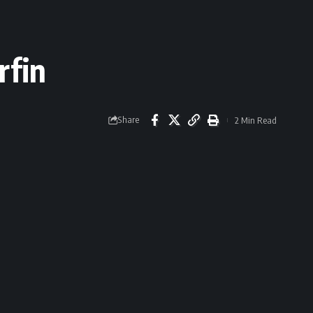
fin
Share
2 Min Read