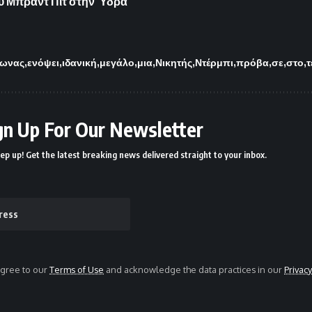
ου Μπραντ Πιτ στην Ύδρα
ωνας
ενόψει
ιδανική
μεγάλο
μια
Νικητής
Ντέρμπι
πρόβα
σε
στο
τ
gn Up For Our Newsletter
ep up! Get the latest breaking news delivered straight to your inbox.
agree to our
Terms of Use
and acknowledge the data practices in our
Privacy