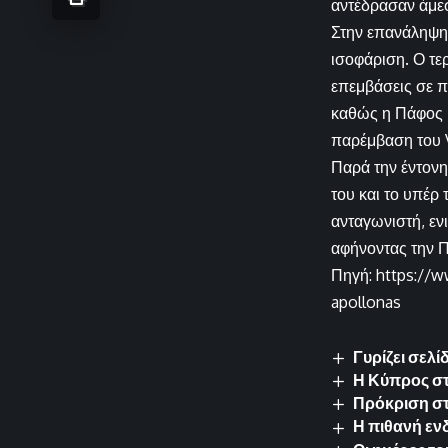
αντέδρασαν άμεσ
Στην επανάληψη, 
ισοφάριση. Ο τ
επεμβάσεις σε π
καθώς η Πάφος F
παρέμβαση του 
Παρά την έντονη
του και το υπέρ 
ανταγωνιστή, εν
αφήνοντας την Πά
Πηγή: https://w
apollonas
Γυρίζει σελ
Η Κύπρος στ
Πρόκριση στα
Η πιθανή εν