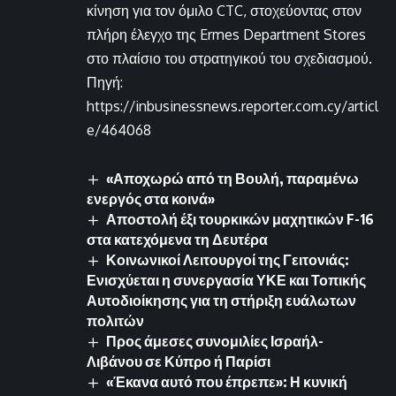
κίνηση για τον όμιλο CTC, στοχεύοντας στον
πλήρη έλεγχο της Ermes Department Stores
στο πλαίσιο του στρατηγικού του σχεδιασμού.
Πηγή:
https://inbusinessnews.reporter.com.cy/articl
e/464068
«Αποχωρώ από τη Βουλή, παραμένω
ενεργός στα κοινά»
Αποστολή έξι τουρκικών μαχητικών F-16
στα κατεχόμενα τη Δευτέρα
Κοινωνικοί Λειτουργοί της Γειτονιάς:
Ενισχύεται η συνεργασία ΥΚΕ και Τοπικής
Αυτοδιοίκησης για τη στήριξη ευάλωτων
πολιτών
Προς άμεσες συνομιλίες Ισραήλ-
Λιβάνου σε Κύπρο ή Παρίσι
«Έκανα αυτό που έπρεπε»: Η κυνική