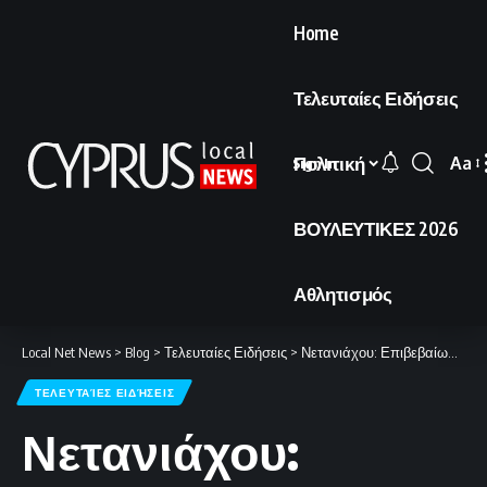
Home
Τελευταίες Ειδήσεις
Πολιτική
Aa
Sign In
Font
Resi
ΒΟΥΛΕΥΤΙΚΕΣ 2026
Αθλητισμός
Local Net News
>
Blog
>
Τελευταίες Ειδήσεις
>
Νετανιάχου: Επιβεβαίωσε την αναχαίτιση του στολίσκου «Global Sumud» που κατευθυνόταν στη Γάζα
ΤΕΛΕΥΤΑΊΕΣ ΕΙΔΉΣΕΙΣ
Νετανιάχου: