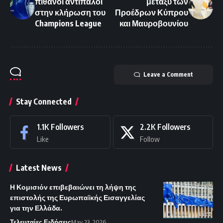
πιθανοί αντίπαλοι
μεταξύ των
στην κλήρωση του
Προέδρων Κύπρου
Champions League
και Μαυροβουνίου
Leave a Comment
Stay Connected
1.1K
Followers
2.2K
Followers
Like
Follow
Latest News
Η Κομισιόν επιβεβαιώνει τη λήψη της
επιστολής της Ευρωπαϊκής Εισαγγελίας
για την Ελλάδα.
Τελευταίες Ειδήσεις
May 23, 2026