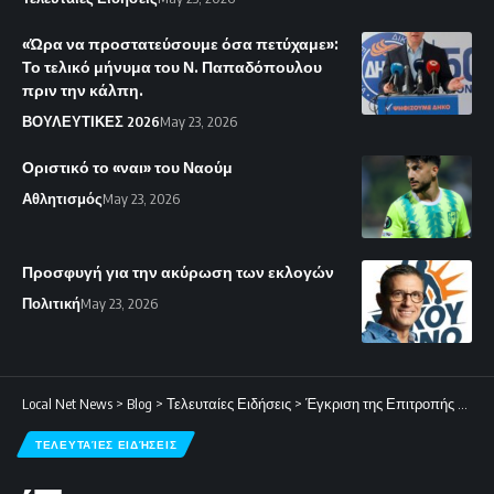
«Ώρα να προστατεύσουμε όσα πετύχαμε»:
Το τελικό μήνυμα του Ν. Παπαδόπουλου
πριν την κάλπη.
ΒΟΥΛΕΥΤΙΚΕΣ 2026
May 23, 2026
Οριστικό το «ναι» του Ναούμ
Αθλητισμός
May 23, 2026
Προσφυγή για την ακύρωση των εκλογών
Πολιτική
May 23, 2026
Local Net News
>
Blog
>
Τελευταίες Ειδήσεις
>
Έγκριση της Επιτροπής Κεφαλαιαγοράς στη Δημόσια Πρόταση της CTC για την εξαγορά της Ermes
ΤΕΛΕΥΤΑΊΕΣ ΕΙΔΉΣΕΙΣ