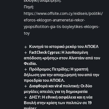
εκλογική αναμέτρηση.
Πηγή:
https://www.offsite.com.cy/eidiseis/politiki/
eforos-eklogon-anamenetai-rekor-
ypopsifiotiton-gia-tis-boyleytikes-ekloges-
toy
Κυνηγά το ιστορικό ρεκόρ του ΑΠΟΕΛ
FactCheck Cyprus: Η λανθασμένη
απόδοση «ρήσης» στον Αϊνστάιν από τον
Φειδία.
Πρόδρομος Πετρίδης: Η γραπτή
δήλωση για την αποχώρησή του από την
προεδρία του ΑΠΟΕΛ.
Διαφθορά και viral πολιτική: Οι δύο
μεγάλες απειλές για τη δημοκρατία
ΔΗΣΥ: Η εθνική ασφάλεια και η νέα
Βουλή στην κρίση των πολιτών σε 19
ημέρες.