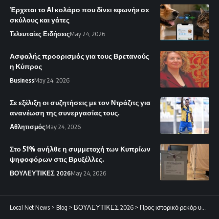
Έρχεται το AI κολάρο που δίνει «φωνή» σε
σκύλους και γάτες
Τελευταίες Ειδήσεις
May 24, 2026
Ασφαλής προορισμός για τους Βρετανούς
η Κύπρος
Business
May 24, 2026
Σε εξέλιξη οι συζητήσεις με τον Ντράζιτς για
ανανέωση της συνεργασίας τους.
Αθλητισμός
May 24, 2026
Στο 51% ανήλθε η συμμετοχή των Κυπρίων
ψηφοφόρων στις Βρυξέλλες.
ΒΟΥΛΕΥΤΙΚΕΣ 2026
May 24, 2026
Local Net News
>
Blog
>
ΒΟΥΛΕΥΤΙΚΕΣ 2026
>
Προς ιστορικό ρεκόρ υποψηφιοτήτων οι βουλευτικές εκλογές του 2026, σύμφωνα με τον Έφορο Εκλογών.