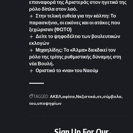
επαναφορά της Αριστεράς στον ηγετικό της
ρόλο δίπλα στον λαό.
Στην τελική ευθεία για την κάλπη: Το
παρασκήνιο, οι εικόνες και οι ατάκες που
ξεχώρισαν (ΦΩΤΟ)
Δείτε το ψηφοδέλτιο των βουλευτικών
εκλογών
Μιχαηλίδης: Το «Άλμα» διεκδικεί τον
ρόλο της τρίτης ρυθμιστικής δύναμης στη
νέα Βουλή.
Οριστικό το «ναι» του Ναούμ
TAGGED:
ΑΚΕΛ
αφίσα
Ναζιστικά
σε
σύμβολα
του
υποψηφίων
Sign Up For Our