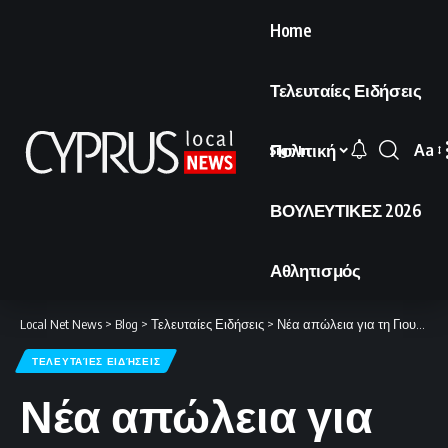
Home
Τελευταίες Ειδήσεις
Πολιτική
Aa
Sign In
Font
Resi
ΒΟΥΛΕΥΤΙΚΕΣ 2026
Αθλητισμός
Local Net News
>
Blog
>
Τελευταίες Ειδήσεις
>
Νέα απώλεια για τη Γιουνάιτεντ με «μοιραίο» τον Μαγκουάιρ.
ΤΕΛΕΥΤΑΊΕΣ ΕΙΔΉΣΕΙΣ
Νέα απώλεια για