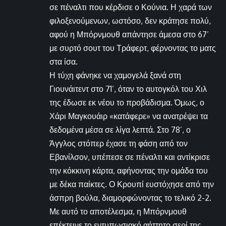
σε πέναλτι που κέρδισε ο Κούνια. Η χαρά των
φιλοξενούμενων, ωστόσο, δεν κράτησε πολύ,
αφού η Μπόρνμουθ απάντησε άμεσα στο 67’
με συρτό σουτ του Τράφερτ, φέρνοντας το ματς
στα ίσα.
Η τύχη φάνηκε να χαμογελά ξανά στη
Γιουνάιτεντ στο 71’, όταν το αυτογκόλ του Χιλ
της έδωσε εκ νέου το προβάδισμα. Όμως, ο
Χάρι Μαγκουάιρ «κατάφερε» να ανατρέψει τα
δεδομένα μέσα σε λίγα λεπτά. Στο 78’, ο
Άγγλος στόπερ έχασε τη φάση από τον
Εβανίλσον, υπέπεσε σε πέναλτι και αντίκρισε
την κόκκινη κάρτα, αφήνοντας την ομάδα του
με δέκα παίκτες. Ο Κρουπί ευστόχησε από την
άσπρη βούλα, διαμορφώνοντας το τελικό 2-2.
Με αυτό το αποτέλεσμα, η Μπόρνμουθ
επέκτεινε το εντυπωσιακό αήττητο σερί της