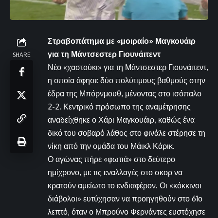
Στραβοπάτημα με «μοιραίο» Μαγκουάιρ
για τη Μάντσεστερ Γιουνάιτεντ
SHARE
Νέο «χαστούκι» για τη Μάντσεστερ Γιουνάιτεντ,
η οποία άφησε δύο πολύτιμους βαθμούς στην
έδρα της Μπόρνμουθ, μένοντας στο ισόπαλο
2-2. Κεντρικό πρόσωπο της αναμέτρησης
αναδείχθηκε ο Χάρι Μαγκουάιρ, καθώς ένα
δικό του σοβαρό λάθος στο φινάλε στέρησε τη
νίκη από την ομάδα του Μάικλ Κάρικ.
Ο αγώνας πήρε «φωτιά» στο δεύτερο
ημίχρονο, με τις εναλλαγές στο σκορ να
κρατούν αμείωτο το ενδιαφέρον. Οι «κόκκινοι
διάβολοι» ευτύχησαν να προηγηθούν στο 61ο
λεπτό, όταν ο Μπρούνο Φερνάντες ευστόχησε