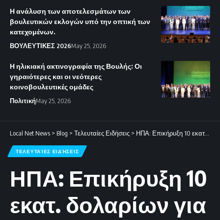
Η ανάλυση των αποτελεσμάτων των
βουλευτικών εκλογών υπό την οπτική των
κατεχομένων.
ΒΟΥΛΕΥΤΙΚΕΣ 2026
May 25, 2026
Η ηλικιακή ακτινογραφία της Βουλής: Οι
γηραιότερες και οι νεότερες
κοινοβουλευτικές ομάδες
Πολιτική
May 25, 2026
Local Net News
>
Blog
>
Τελευταίες Ειδήσεις
>
ΗΠΑ: Επικήρυξη 10 εκατ. δολαρίων για πληροφορίες σχετικά με Ιρανούς στρατιωτικούς αξιωματούχους
ΤΕΛΕΥΤΑΊΕΣ ΕΙΔΉΣΕΙΣ
ΗΠΑ: Επικήρυξη 10
εκατ. δολαρίων για