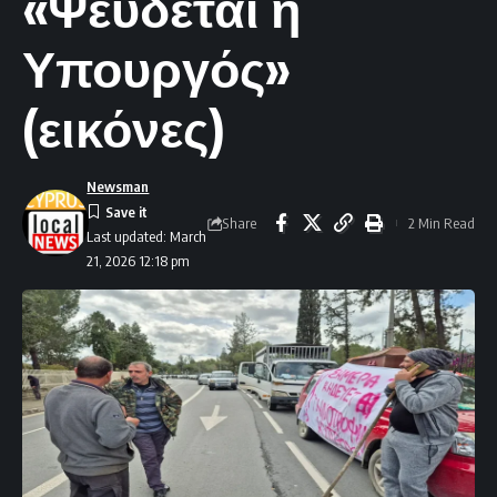
«Ψεύδεται η
Υπουργός»
(εικόνες)
Newsman
Share
2 Min Read
Last updated: March
21, 2026 12:18 pm