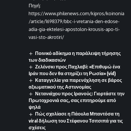
Πηγή:
https://www.philenews.com/kipros/koinonia
/article/1698379/bbc-i-vretania-den-edose-
adia-gia-ektelesi-apostolon-krousis-apo-ti-
vasi-sto-akrotiri/
Ποινικό αδίκημα η παράλειψη τήρησης
των διαδικασιών
Ζελένσκι προς Παχλαβί: «Επιθυμώ ένα
Ιράν που δεν θα στηρίζει τη Ρωσία» (vid)
Καταγγελία για παρενόχληση σε βάρος
αξιωματικού της Αστυνομίας
Νετανιάχου προς Ιρανούς: Γιορτάστε την
Πρωτοχρονιά σας, σας επιτηρούμε από
ψηλά
Πώς σχολίασε η Πάουλα Μπαντόσα τη
viral δήλωση του Στέφανου Τσιτσιπά για τις
σχέσεις