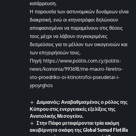
κατάρρευση.
Η παρουσία των αστυνομικών δυνάμεων είναι
διακριτική, ενώ οι κτηνοτρόφοι δηλώνουν
αποφασισμένοι να παραμείνουν στις θέσεις
τους μέχρι να λάβουν συγκεκριμένες
δεσμεύσεις για το μέλλον των οικογενειών και
των επιχειρήσεών τους.
Πηγή: https://www.politis.com.cy/politis-
news/koinonia/993618/me-mauro-feretro-
sto-proedriko-oi-ktinotrofoi-pseudetai-i-
ypoyrghos
Δαμιανός: Αναβαθμισμένος ο ρόλος της
Κύπρου στις ενεργειακές εξελίξεις της
Ανατολικής Μεσογείου.
Στην Πάφο μεταφέρονται τρία ακόμη
ακυβέρνητα σκάφη της Global Sumud Flotilla