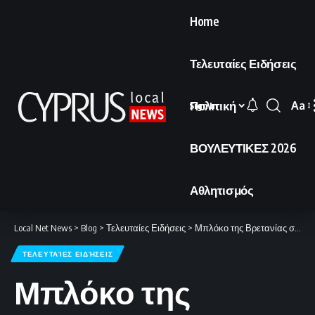
Home
Τελευταίες Ειδήσεις
Πολιτική
Aa
Sign In
Font
Resi
ΒΟΥΛΕΥΤΙΚΕΣ 2026
Αθλητισμός
Local Net News
>
Blog
>
Τελευταίες Ειδήσεις
>
Μπλόκο της Βρετανίας στις αποστολές από τη βάση του Ακρωτηρίου
ΤΕΛΕΥΤΑΊΕΣ ΕΙΔΉΣΕΙΣ
Μπλόκο της