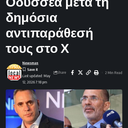
Οδυσσέα μετά τη
δημόσια
αντιπαράθεσή
τους στο Χ
Newsman
Share
2 Min Read
Last updated: May
12, 2026 7:18 pm