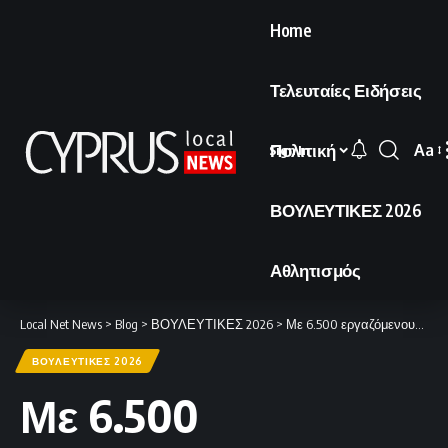
Home
Τελευταίες Ειδήσεις
Πολιτική
Aa
Sign In
Font
Resi
ΒΟΥΛΕΥΤΙΚΕΣ 2026
Αθλητισμός
Local Net News
>
Blog
>
ΒΟΥΛΕΥΤΙΚΕΣ 2026
>
Με 6.500 εργαζόμενους και κόστος 6 εκατ. ευρώ η διεξαγωγή των βουλευτικών εκλογών.
ΒΟΥΛΕΥΤΙΚΕΣ 2026
Με 6.500