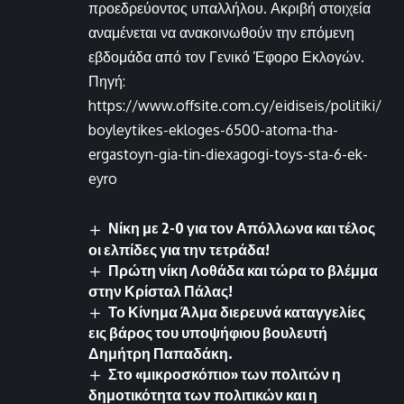
προεδρεύοντος υπαλλήλου. Ακριβή στοιχεία
αναμένεται να ανακοινωθούν την επόμενη
εβδομάδα από τον Γενικό Έφορο Εκλογών.
Πηγή:
https://www.offsite.com.cy/eidiseis/politiki/
boyleytikes-ekloges-6500-atoma-tha-
ergastoyn-gia-tin-diexagogi-toys-sta-6-ek-
eyro
Νίκη με 2-0 για τον Απόλλωνα και τέλος
οι ελπίδες για την τετράδα!
Πρώτη νίκη Λοθάδα και τώρα το βλέμμα
στην Κρίσταλ Πάλας!
Το Κίνημα Άλμα διερευνά καταγγελίες
εις βάρος του υποψήφιου βουλευτή
Δημήτρη Παπαδάκη.
Στο «μικροσκόπιο» των πολιτών η
δημοτικότητα των πολιτικών και η