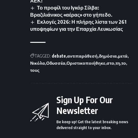
ΑΕΚ!
Το προφίλ του Ιγκόρ Σίλβα:
Βραζιλιάνικος «αέρας» στο γήπεδο.
Εκλογές 2026: Η πλήρης λίστα των 261
υποψηφίων για την Επαρχία Λευκωσίας
TAGGED:
debate
αντιπαράθεσή
δημόσια
μετά
Νικόλα
Οδυσσέα
Οριστικοποιήθηκε
στο
τη
το
τους
Sign Up For Our
Newsletter
Be keep up! Get the latest breaking news
delivered straight to your inbox.