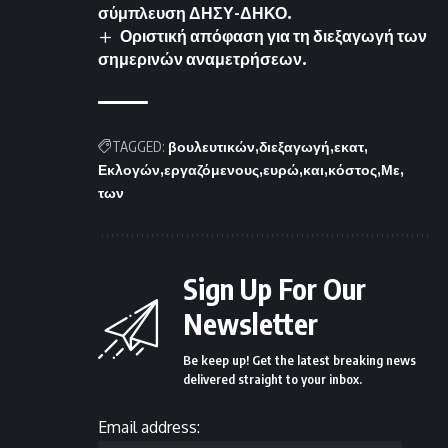
σύμπλευση ΔΗΣΥ-ΔΗΚΟ.
Οριστική απόφαση για τη διεξαγωγή των
σημερινών αναμετρήσεων.
TAGGED:
βουλευτικών
διεξαγωγή
εκατ
Εκλογών
εργαζόμενους
ευρώ
και
κόστος
Με
των
Sign Up For Our
Newsletter
Be keep up! Get the latest breaking news
delivered straight to your inbox.
Email address: