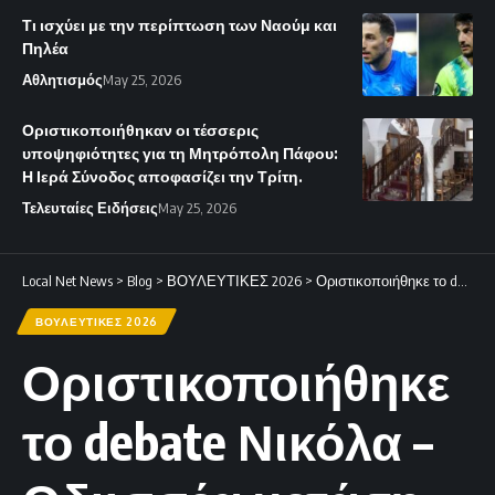
Τι ισχύει με την περίπτωση των Ναούμ και
Πηλέα
Αθλητισμός
May 25, 2026
Οριστικοποιήθηκαν οι τέσσερις
υποψηφιότητες για τη Μητρόπολη Πάφου:
Η Ιερά Σύνοδος αποφασίζει την Τρίτη.
Τελευταίες Ειδήσεις
May 25, 2026
Local Net News
>
Blog
>
ΒΟΥΛΕΥΤΙΚΕΣ 2026
>
Οριστικοποιήθηκε το debate Νικόλα – Οδυσσέα μετά τη δημόσια αντιπαράθεσή τους στο Χ
ΒΟΥΛΕΥΤΙΚΕΣ 2026
Οριστικοποιήθηκε
το debate Νικόλα –