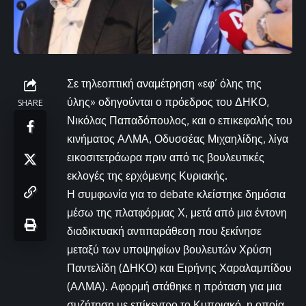
Σε τηλεοπτική αναμέτρηση «εφ’ όλης της
ύλης» οδηγούνται ο πρόεδρος του ΔΗΚΟ,
SHARE
Νικόλας Παπαδόπουλος, και ο επικεφαλής του
κινήματος ΑΛΜΑ, Οδυσσέας Μιχαηλίδης, λίγα
εικοσιτετράωρα πριν από τις βουλευτικές
εκλογές της ερχόμενης Κυριακής.
Η συμφωνία για το debate κλείστηκε δημόσια
μέσω της πλατφόρμας Χ, μετά από μια έντονη
διαδικτυακή αντιπαράθεση που ξεκίνησε
μεταξύ των υποψηφίων βουλευτών Χρύση
Παντελίδη (ΔΗΚΟ) και Ειρήνης Χαραλαμπίδου
(ΑΛΜΑ). Αφορμή στάθηκε η πρόταση για μια
συζήτηση με επίκεντρο το Κυπριακό, η οποία