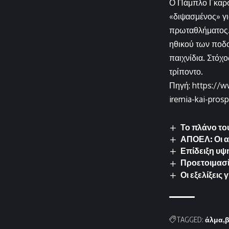
Ο Πάμπλο Γκαρσί
«διψασμένος» γι
πρωταθλήματος. 
ηθικού των ποδ
παιχνίδια. Στόχ
τρίποντο.
Πηγή: https://w
iremia-kai-pros
Το πλάνο το
ΑΠΟΕΛ: Οι α
Επίδειξη υψ
Προετοιμασί
Οι εξελίξει
TAGGED:
άλμα