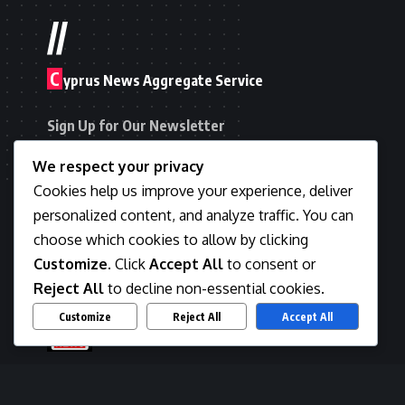
Newsman
Last updated: March 16, 2026 3:23 am
We respect your privacy
Cookies help us improve your experience, deliver
personalized content, and analyze traffic. You can
choose which cookies to allow by clicking
Customize
. Click
Accept All
to consent or
Reject All
to decline non-essential cookies.
Customize
Reject All
Accept All