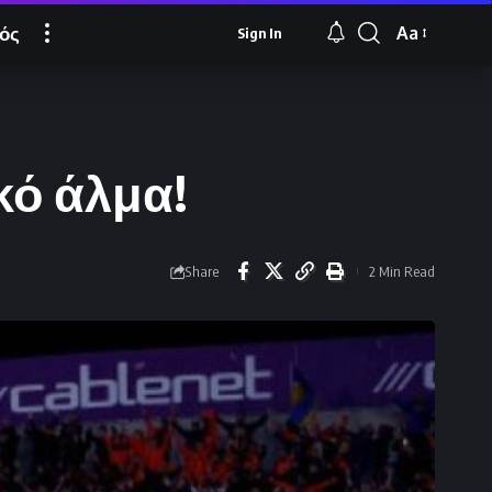
ός
Aa
Sign In
Font
Resizer
κό άλμα!
Share
2 Min Read