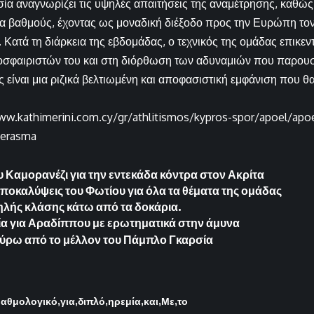
α αναγνωρίζει τις υψηλές απαιτήσεις της αναμέτρησης, καθώς
α βαθμούς, έχοντας ως μοναδική διέξοδο προς την Ευρώπη το
Κατά τη διάρκεια της εβδομάδας, ο τεχνικός της ομάδας επικε
οσφαιριστών του και στη διόρθωση των αδυναμιών που παρουσ
ος είναι μια ριζικά βελτιωμένη και αποφασιστική εμφάνιση που 
ww.kathimerini.com.cy/gr/athlitismos/kypros-spor/apoel/apoel
perasma
υ Καμορανέζι για την εντεκάδα κόντρα στον Ακρίτα
ποκαλύψεις του Φωτίου για όλα τα θέματα της ομάδας
ηλής κλάσης κάτω από τα δοκάρια.
α για Αραδίππου με ερωτηματικά στην άμυνα
ς γύρω από το μέλλον του Πάμπλο Γκαρσία
βαθμολογικό
για
διπλό
ηρεμία
και
Με
το