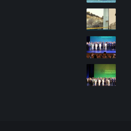
φινάλε