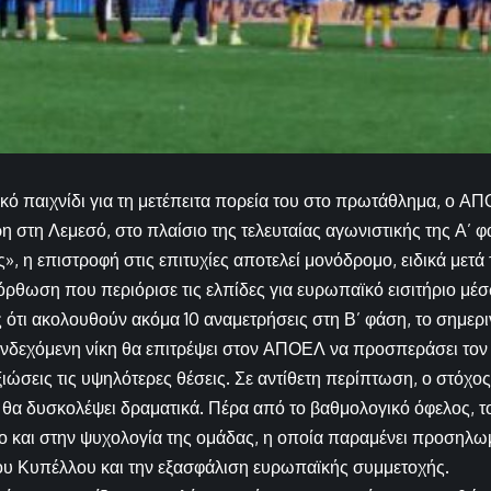
ικό παιχνίδι για τη μετέπειτα πορεία του στο πρωτάθλημα, ο Α
ρη στη Λεμεσό, στο πλαίσιο της τελευταίας αγωνιστικής της Α’ φ
ς», η επιστροφή στις επιτυχίες αποτελεί μονόδρομο, ειδικά μετ
όρθωση που περιόρισε τις ελπίδες για ευρωπαϊκό εισιτήριο μέσ
 ότι ακολουθούν ακόμα 10 αναμετρήσεις στη Β’ φάση, το σημερι
 ενδεχόμενη νίκη θα επιτρέψει στον ΑΠΟΕΛ να προσπεράσει τον
αξιώσεις τις υψηλότερες θέσεις. Σε αντίθετη περίπτωση, ο στό
α δυσκολέψει δραματικά. Πέρα από το βαθμολογικό όφελος, το
ο και στην ψυχολογία της ομάδας, η οποία παραμένει προσηλω
ου Κυπέλλου και την εξασφάλιση ευρωπαϊκής συμμετοχής.