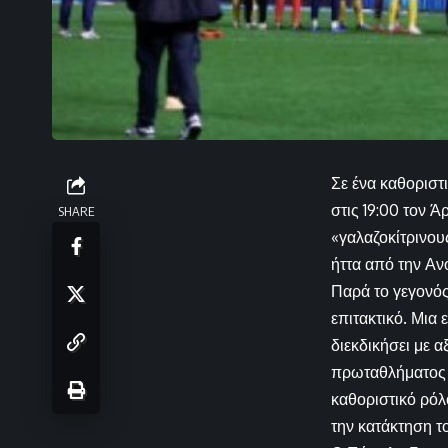
Σε ένα καθοριστ
στις 19:00 τον Ά
SHARE
«γαλαζοκίτρινου
ήττα από την Αν
Παρά το γεγονός
επιτακτικό. Μια
διεκδικήσει με 
πρωταθλήματος θ
καθοριστικό ρόλ
την κατάκτηση τ