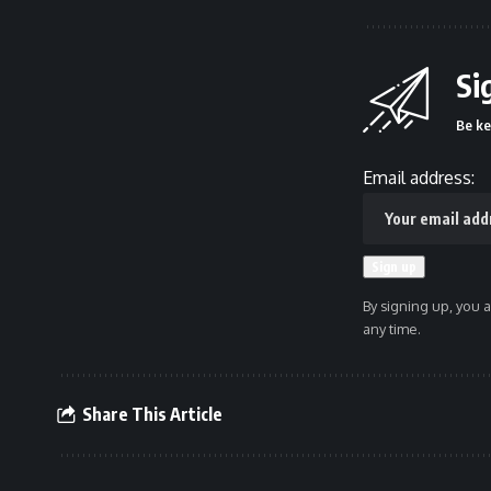
Si
Be ke
Email address:
By signing up, you 
any time.
Share This Article