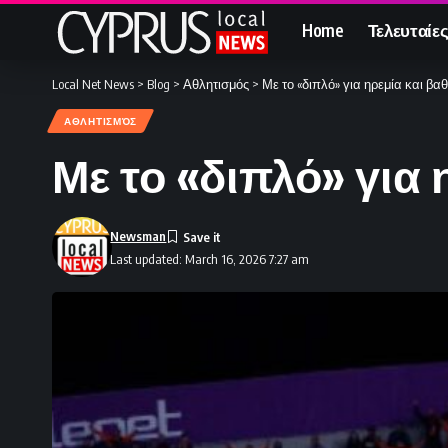
Home
Τελευταίες
Local Net News
>
Blog
>
Αθλητισμός
>
Με το «διπλό» για ηρεμία και βα
ΑΘΛΗΤΙΣΜΌΣ
Με το «διπλό» για
Newsman
Last updated: March 16, 2026 7:27 am