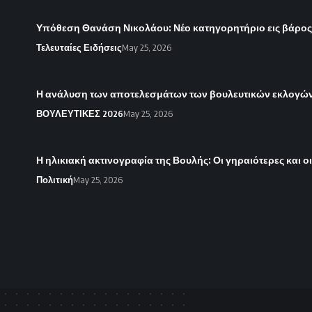
Υπόθεση Θανάση Νικολάου: Νέο κατηγορητήριο εις βάρο
Τελευταίες Ειδήσεις
May 25, 2026
Η ανάλυση των αποτελεσμάτων των βουλευτικών εκλογών 
ΒΟΥΛΕΥΤΙΚΕΣ 2026
May 25, 2026
Η ηλικιακή ακτινογραφία της Βουλής: Οι γηραιότερες και ο
Πολιτική
May 25, 2026
Local Net News
>
Blog
>
Αθλητισμός
>
Με απόλυτη σοβαρότητα για το ι
ΑΘΛΗΤΙΣΜΌΣ
Με απόλυτη σοβαρό