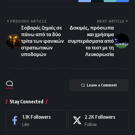
PREVIOUS ARTICLE
NEXT ARTICLE
Σοβαρές ζημιές σε
Δοκιμές, πρόσωπα
πάνω από τα δύο
και χρήσιμα
τρίτα των ιρανικών
συμπεράσματα από
στρατιωτικών
το τεστ με τη
υποδομών
Λευκορωσία
Leave a Comment
Stay Connected
1.1K
Followers
2.2K
Followers
Like
Follow