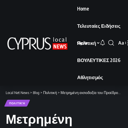
Home
Τελευταίες Ειδήσεις
Πολιτική
Aa
Sign In
Font
Resi
ΒΟΥΛΕΥΤΙΚΕΣ 2026
Αθλητισμός
Local Net News
>
Blog
>
Πολιτική
>
Μετρημένη αισιοδοξία του Προέδρου της Δημοκρατίας για τις εξελίξεις στο Κυπριακό
ΠΟΛΙΤΙΚΉ
Μετρημένη