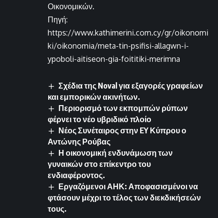
Οικονομικών.
Πηγή:
https://www.kathimerini.com.cy/gr/oikonomi
ki/oikonomia/meta-tin-psifisi-allagwn-i-
ypoboli-aitiseon-gia-foititiki-merimna
Σχέδια της Noval για εξαγορές γραφείων
και εμπορικών ακινήτων.
Περιορισμό των εκπομπών ρύπων
φέρνει το νέο υβριδικό πλοίο
Νέος Συνέταιρος στην EY Κύπρου ο
Αντώνης Ρούβας
Η οικονομική ενδυνάμωση των
γυναικών στο επίκεντρο του
ενδιαφέροντος.
Εργαζόμενοι ΑΗΚ: Αποφασισμένοι να
φτάσουν μέχρι το τέλος των διεκδικήσεών
τους.