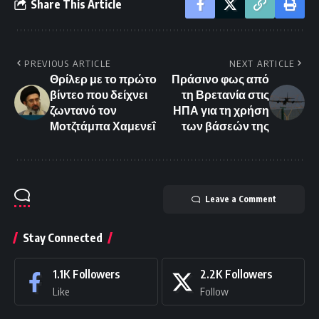
Share This Article
PREVIOUS ARTICLE
NEXT ARTICLE
Θρίλερ με το πρώτο
Πράσινο φως από
βίντεο που δείχνει
τη Βρετανία στις
ζωντανό τον
ΗΠΑ για τη χρήση
Μοτζτάμπα Χαμενεΐ
των βάσεών της
Leave a Comment
Stay Connected
1.1K
Followers
2.2K
Followers
Like
Follow