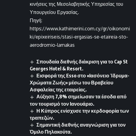
κινήσεις της Μεσολαβητικής Υπηρεσίας του
Υπουργείου Εργασίας.
Πηγή:
https://www.kathimerini.com.cy/gr/oikonomi
ki/epixeiriseis/stasi-ergasias-se-etaireia-sto-
aerodromio-larnakas
Σπουδαία διεθνής διάκριση για το Cap St
Georges Hotel & Resort.
Εισφορά της Esso στο «Ιασόνειο Ίδρυμα-
Χρώματα Ζωής» μέσω του Βραβείου
Ασφαλείας της εταιρείας.
Αύξηση 7,8% σημείωσαν τα έσοδα από
τον τουρισμό τον Ιανουάριο.
Η Κύπρος ενίσχυσε την κερδοφορία των
τραπεζών.
Σημαντική διεθνής αναγνώριση για τον
Όμιλο Πηλακούτα.