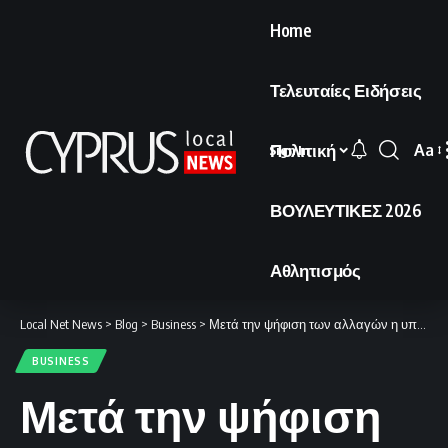
Home
Τελευταίες Ειδήσεις
Πολιτική
Aa
Sign In
Font
Resi
ΒΟΥΛΕΥΤΙΚΕΣ 2026
Αθλητισμός
Local Net News
>
Blog
>
Business
>
Μετά την ψήφιση των αλλαγών η υποβολή αιτήσεων για τη φοιτητική μέριμνα
BUSINESS
Μετά την ψήφιση