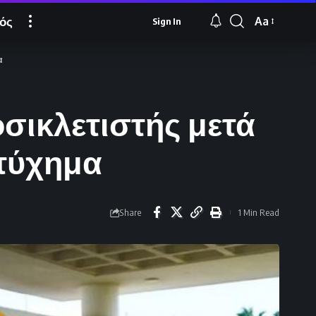
ός
Aa
Sign In
Font
Resizer
α
οσικλετιστής μετά
ατύχημα
Share
1 Min Read