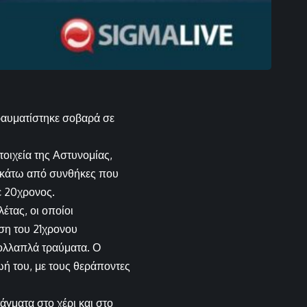
τραυματίστηκε σοβαρά σε
τοιχεία της Αστυνομίας,
ε κάτω από συνθήκες που
ε 20χρονος.
έτας, οι οποίοι
ση του 21χρονου
ολλαπλά τραύματα. Ο
ωή του, με τους θεράποντες
γματα στο χέρι και στο