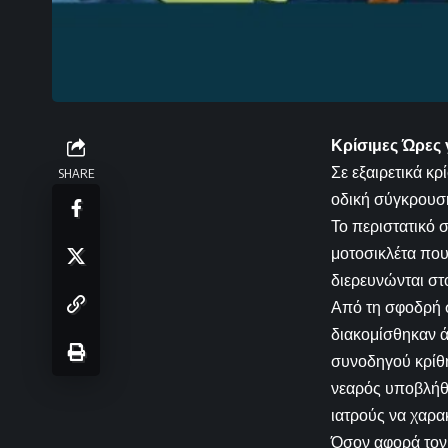
Κρίσιμες Ώρες 
Σε εξαιρετικά κ
SHARE
οδική σύγκρουσ
Το περιστατικό 
μοτοσικλέτα πο
διερευνώνται σ
Από τη σφοδρή σ
διακομίσθηκαν ά
συνοδηγού κρίθη
νεαρός υποβλήθη
ιατρούς να χαρακ
Όσον αφορά τον 