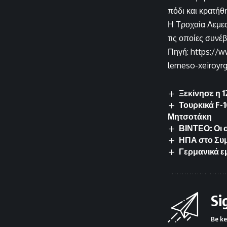
πόδι και κρατήθ
Η Τροχαία Λεμεσο
τις οποίες συνέ
Πηγή: https://w
lemeso-xeiroyrg
Ξεκίνησε η 
Τουρκικά F-
Μητσοτάκη
ΒΙΝΤΕΟ: Οι 
ΗΠΑ στο Συμ
Γερμανικά ε
Si
Be ke