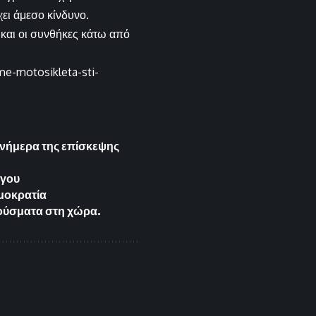
ει άμεσο κίνδυνο.
α και οι συνθήκες κάτω από
me-motosikleta-sti-
 ανήμερα της επίσκεψης
άγου
μοκρατία
ρούσματα στη χώρα.