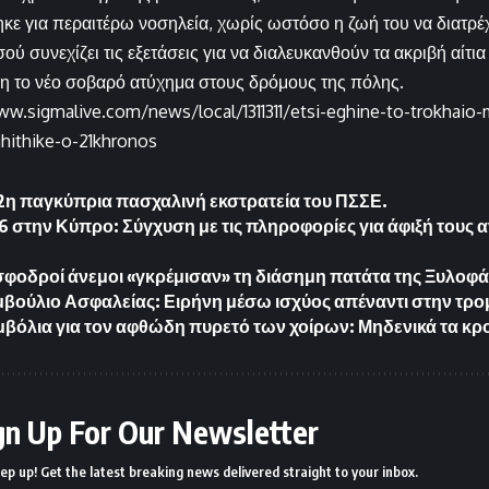
ηκε για περαιτέρω νοσηλεία, χωρίς ωστόσο η ζωή του να διατρέχ
ύ συνεχίζει τις εξετάσεις για να διαλευκανθούν τα ακριβή αίτι
βη το νέο σοβαρό ατύχημα στους δρόμους της πόλης.
ww.sigmalive.com/news/local/1311311/etsi-eghine-to-trokhaio-
hithike-o-21khronos
12η παγκύπρια πασχαλινή εκστρατεία του ΠΣΣΕ.
16 στην Κύπρο: Σύγχυση με τις πληροφορίες για άφιξή τους
σφοδροί άνεμοι «γκρέμισαν» τη διάσημη πατάτα της Ξυλοφ
βούλιο Ασφαλείας: Ειρήνη μέσω ισχύος απέναντι στην τρο
μβόλια για τον αφθώδη πυρετό των χοίρων: Μηδενικά τα κ
gn Up For Our Newsletter
ep up! Get the latest breaking news delivered straight to your inbox.