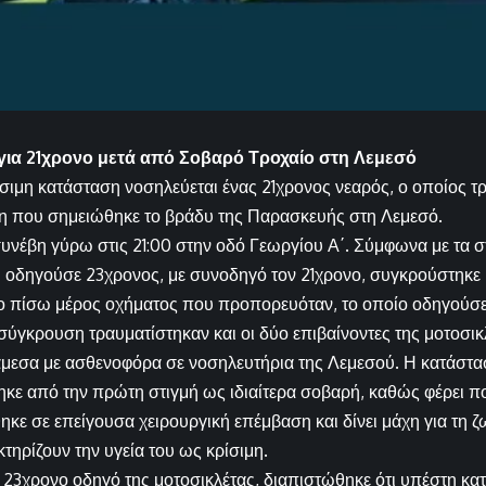
για 21χρονο μετά από Σοβαρό Τροχαίο στη Λεμεσό
ρίσιμη κατάσταση νοσηλεύεται ένας 21χρονος νεαρός, ο οποίος 
η που σημειώθηκε το βράδυ της Παρασκευής στη Λεμεσό.
συνέβη γύρω στις 21:00 στην οδό Γεωργίου Α΄. Σύμφωνα με τα σ
υ οδηγούσε 23χρονος, με συνοδηγό τον 21χρονο, συγκρούστηκ
το πίσω μέρος οχήματος που προπορευόταν, το οποίο οδηγούσ
ύγκρουση τραυματίστηκαν και οι δύο επιβαίνοντες της μοτοσικλ
μεσα με ασθενοφόρα σε νοσηλευτήρια της Λεμεσού. Η κατάστα
κε από την πρώτη στιγμή ως ιδιαίτερα σοβαρή, καθώς φέρει π
κε σε επείγουσα χειρουργική επέμβαση και δίνει μάχη για τη ζ
τηρίζουν την υγεία του ως κρίσιμη.
23χρονο οδηγό της μοτοσικλέτας, διαπιστώθηκε ότι υπέστη κατά