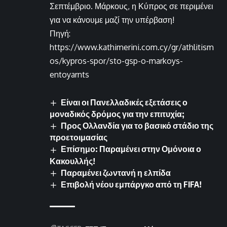
Σεπτέμβριο. Μάρκους, η Κύπρος σε περιμένει
για να κάνουμε μαζί την υπέρβαση!
Πηγή:
https://www.kathimerini.com.cy/gr/athlitism
os/kypros-spor/sto-gsp-o-markoys-
entoyarnts
Είναι οι Πανελλαδικές εξετάσεις ο
μοναδικός δρόμος για την επιτυχία;
Προς Ολλανδία για το βασικό στάδιο της
προετοιμασίας
Επίσημο: Παραμένει στην Ομόνοια ο
Κακουλλής!
Παραμένει ζωντανή η ελπίδα
Επιβολή νέου εμπάργκο από τη FIFA!