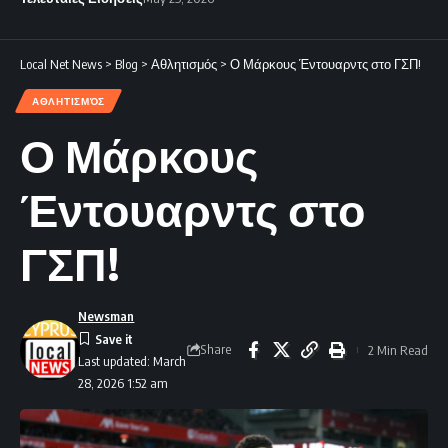
Local Net News
>
Blog
>
Αθλητισμός
>
Ο Μάρκους Έντουαρντς στο ΓΣΠ!
ΑΘΛΗΤΙΣΜΌΣ
Ο Μάρκους
Έντουαρντς στο
ΓΣΠ!
Newsman
Share
2 Min Read
Last updated: March
28, 2026 1:52 am