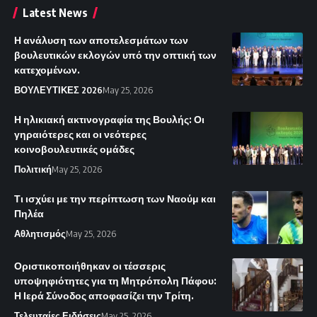
Latest News
Η ανάλυση των αποτελεσμάτων των
βουλευτικών εκλογών υπό την οπτική των
κατεχομένων.
ΒΟΥΛΕΥΤΙΚΕΣ 2026
May 25, 2026
Η ηλικιακή ακτινογραφία της Βουλής: Οι
γηραιότερες και οι νεότερες
κοινοβουλευτικές ομάδες
Πολιτική
May 25, 2026
Τι ισχύει με την περίπτωση των Ναούμ και
Πηλέα
Αθλητισμός
May 25, 2026
Οριστικοποιήθηκαν οι τέσσερις
υποψηφιότητες για τη Μητρόπολη Πάφου:
Η Ιερά Σύνοδος αποφασίζει την Τρίτη.
Τελευταίες Ειδήσεις
May 25, 2026