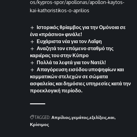
os/kypros-spor/apollonas/apollon-kaytos-
kai-kathoristikos-o-aprilios
Ιστορικός θρίαμβος για την Ομόνοια σε
ένα «πράσινο» φινάλε!
Ευχάριστα νέα για τον Λαΐφη
Αναζητά τον επόμενο σταθμό της
καριέρας του στην Κύπρο
Πολλά τα λεφτά για τον Νατέλ!
Απαγόρευση εισόδου υποψηφίων και
κομματικών στελεχών σε σώματα
ασφαλείας και δημόσιες υπηρεσίες κατά την
προεκλογική περίοδο.
TAGGED:
Απρίλιος
γεμάτος
εξελίξεις
και
Κρίσιμος