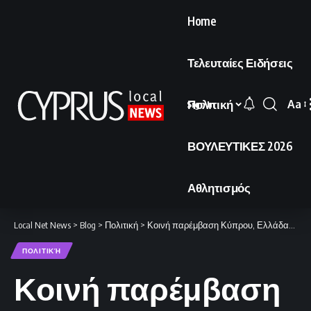
Home
Τελευταίες Ειδήσεις
Πολιτική
Aa
Sign In
Font
Resi
ΒΟΥΛΕΥΤΙΚΕΣ 2026
Αθλητισμός
Local Net News
>
Blog
>
Πολιτική
>
Κοινή παρέμβαση Κύπρου, Ελλάδας, Ιταλίας και Μάλτας
ΠΟΛΙΤΙΚΉ
Κοινή παρέμβαση