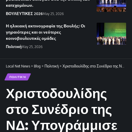
κατεχομένων.
ΒΟΥΛΕΥΤΙΚΕΣ 2026
May 25, 2026
Η ηλικιακή ακτινογραφία της Βουλής: Οι
γηραιότερες και οι νεότερες
κοινοβουλευτικές ομάδες
Πολιτική
May 25, 2026
Local Net News
>
Blog
>
Πολιτική
>
Χριστοδουλίδης στο Συνέδριο της ΝΔ: Υπογράμμισε τους ισχυρούς δεσμούς Κύπρου – Ελλάδας
ΠΟΛΙΤΙΚΉ
Χριστοδουλίδης
στο Συνέδριο της
ΝΔ: Υπογράμμισε