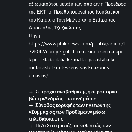
αξιωματούχοι, μεταξύ των οποίων η Πρόεδρος
της ΕΚΤ, οι Πρωθυπουργοί του Κουβέιτ και
του Κατάρ, ο Τόνι Μπλερ και ο Επίτροπος
Απόστολος Τζιτζικώστας.
Πηγή:
https://www.philenews.com/politiki/article/1
721042/europe-gulf-forum-kino-minima-apo-
kipro-ellada-italia-ke-malta-gia-asfalia-ke-
metanastefsi-i-tesseris-vasiki-axones-
ergasias/
Σε τροχιά αναβάθμισης η αεροπορική
βάση «Ανδρέας Παπανδρέου»
Σύνοδος κορυφής των ηγετών της
«Συμμαχίας των Προθύμων» μέσω
τηλεδιάσκεψης
ΠτΔ: Στο τραπέζι το καθεστώς των