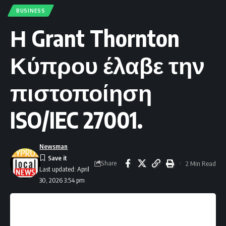
BUSINESS
Η Grant Thornton
Κύπρου έλαβε την
πιστοποίηση
ISO/IEC 27001.
Newsman
Share
2 Min Read
Last updated: April
30, 2026 3:54 pm