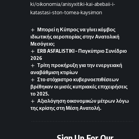
ki/oikonomia/anisyxitiki-kai-abebaii-i-
katastasi-ston-tomea-kaysimon
Μπορεί η Κύπρος να γίνει κόμβος
ιδιωτικής αεροπορίας στην Ανατολική
Μεσόγειο;
ERB ASFALISTIKI – Παγκύπριο Συνέδριο
2026
Τρίτη προκήρυξη για την ενεργειακή
αναβάθμιση κτιρίων
Στο στόχαστρο κυβερνοεπιθέσεων
βρέθηκαν οι μισές κυπριακές επιχειρήσεις
το 2025.
Αξιολόγηση οικονομικών μέτρων λόγω
της κρίσης στη Μέση Ανατολή.
Sign Up For Our