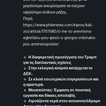
μεγαλύτερα ανευρύσματα να ενέχουν
υψηλότερο κίνδυνο ρήξης.
Πηγή:
https://www.philenews.com/kipros/kali-
zoi/article/1707680/ti-ine-to-anevrisma-
egkefalou-pou-ipesti-o-giorgos-milonakis-
pos-antimetopizete/
Η διαφορετική προσέγγιση του Τραμπ
για τις διατλαντικές σχέσεις
Στην εκλογική κούρσα κατέρχεται το
ΔΕΚ.
Σε κλοιό εσωτερικών συγκρούσεων και
η αριστερά.
Μουσιούττας: Έμφαση σε ποιοτική
εργασία και δίκαιες απολαβές
Λιμνάζοντα νερά στον αυτοκινητόδρομο