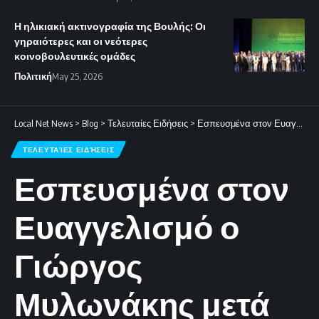
Η ηλικιακή ακτινογραφία της Βουλής: Οι
γηραιότερες και οι νεότερες
κοινοβουλευτικές ομάδες
Πολιτική
May 25, 2026
Local Net News
>
Blog
>
Τελευταίες Ειδήσεις
>
Εσπευσμένα στον Ευαγγελισμό ο Γιώργος Μυλωνάκης μετά από λιποθυμικό επεισόδιο.
ΤΕΛΕΥΤΑΊΕΣ ΕΙΔΉΣΕΙΣ
Εσπευσμένα στον
Ευαγγελισμό ο
Γιώργος
Μυλωνάκης μετά