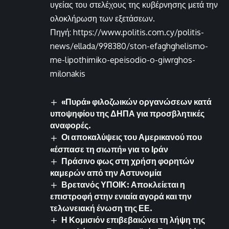
υγείας του στελέχους της κυβέρνησης μετά την
ολοκλήρωση των εξετάσεων.
Πηγή: https://www.politis.com.cy/politis-
news/ellada/998380/ston-efaghghelismo-
me-lipothimiko-epeisodio-o-giwrghos-
milonakis
«Πυρά» φιλοζωικών οργανώσεων κατά
υποψηφίου της ΔΗΠΑ για προσβλητικές
αναφορές.
Οι αποκαλύψεις του Αμερικανού που
«έσπασε τη σιωπή» για το Ιράν
Πράσινο φως στη χρήση φορητών
καμερών από την Αστυνομία
Βρετανός ΥΠΟΙΚ: Αποκλείεται η
επιστροφή στην ενιαία αγορά και την
τελωνειακή ένωση της ΕΕ.
Η Κομισιόν επιβεβαιώνει τη λήψη της