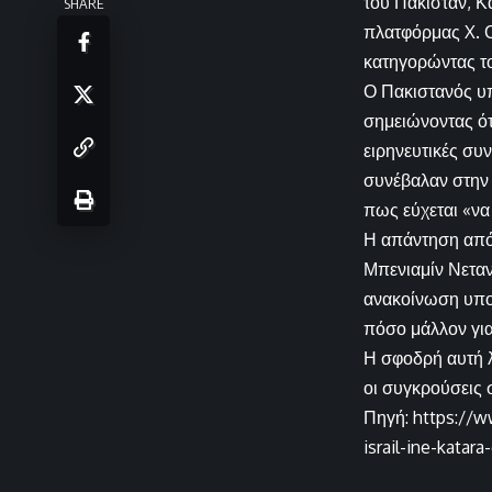
του Πακιστάν, Κ
SHARE
πλατφόρμας X. Ο
κατηγορώντας το 
Ο Πακιστανός υπ
σημειώνοντας ότ
ειρηνευτικές συ
συνέβαλαν στην 
πως εύχεται «να
Η απάντηση από
Μπενιαμίν Νεταν
ανακοίνωση υπογ
πόσο μάλλον για
Η σφοδρή αυτή λ
οι συγκρούσεις 
Πηγή: https://w
israil-ine-katara