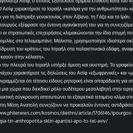
αγουάτζα Ασίφ, ο οποίος εξαπέλυσε δριμεία επίθεση κατά του Ι
 Ασίφ χαρακτήρισε το Ισραήλ «κατάρα για την ανθρωπότητα» κα
για τη διάπραξη γενοκτονίας στον Λίβανο, τη Γάζα και το Ιράν.
ουργός εξέφρασε την έντονη αγανάκτησή του για τη συνεχιζόμ
ι οι στρατιωτικές επιχειρήσεις κλιμακώνονται την ίδια στιγμή π
νομιλίες στο Ισλαμαμπάντ. Μάλιστα, χρησιμοποίησε ιδιαίτερα 
ίδρυση του κράτους του Ισραήλ στα παλαιστινιακά εδάφη, αναφ
 καούν στην κόλαση».
 την πλευρά του Ισραήλ υπήρξε άμεση και αυστηρή. Το γραφε
ιάχου χαρακτήρισε τις δηλώσεις του Ασίφ «εξωφρενικές» και «μ
ραμμίζεται ότι τέτοιου είδους ρητορική είναι απαράδεκτη για 
 μια χώρα που διεκδικεί ρόλο ουδέτερου μεσολαβητή στην ειρην
εκτική σύγκρουση αποτυπώνει το εξαιρετικά τεταμένο κλίμα στι
στη Μέση Ανατολή συνεχίζουν να προκαλούν έντονες αντιδράσε
ww.philenews.com/kosmos/diethni/article/1706146/ipourgos-
-gia-tin-anthropotita-skliri-apantisi-apo-to-tel-aviv/