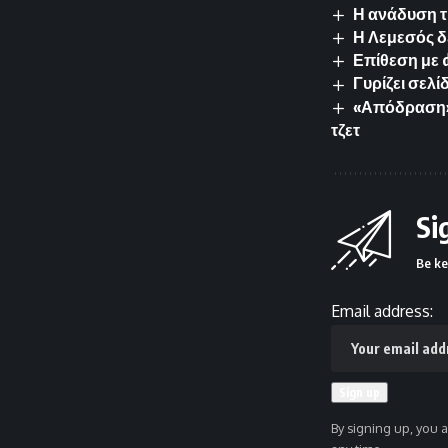
Η ανάδυση τ
Η Λεμεσός δε
Επίθεση με d
Γυρίζει σελ
«Απόδραση» 
τζετ
Si
Be ke
Email address:
By signing up, you 