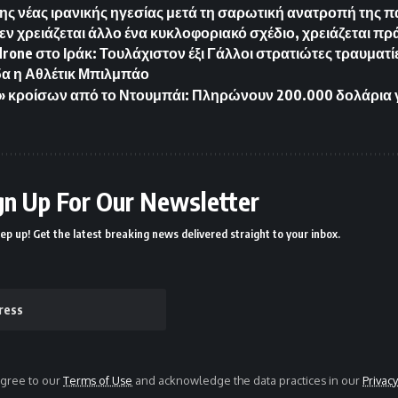
ης νέας ιρανικής ηγεσίας μετά τη σαρωτική ανατροπή της 
ν χρειάζεται άλλο ένα κυκλοφοριακό σχέδιο, χρειάζεται πρά
rone στο Ιράκ: Τουλάχιστον έξι Γάλλοι στρατιώτες τραυματί
ίδα η Αθλέτικ Μπιλμπάο
κροίσων από το Ντουμπάι: Πληρώνουν 200.000 δολάρια για
gn Up For Our Newsletter
ep up! Get the latest breaking news delivered straight to your inbox.
agree to our
Terms of Use
and acknowledge the data practices in our
Privacy