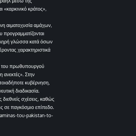
σραήλ μέσω της
ι «καρκινικό κράτος»,
ενη αιματοχυσία αμάχων,
ου προγραμματίζονται
σκληρή γλώσσα κατά όσων
έροντας χαρακτηριστικά
ίο του πρωθυπουργού
η ανεκτές». Στην
οποιαδήποτε κυβέρνηση,
ευτική διαδικασία.
ς διεθνείς σχέσεις, καθώς
ις σε παγκόσμιο επίπεδο.
aminas-tou-pakistan-to-