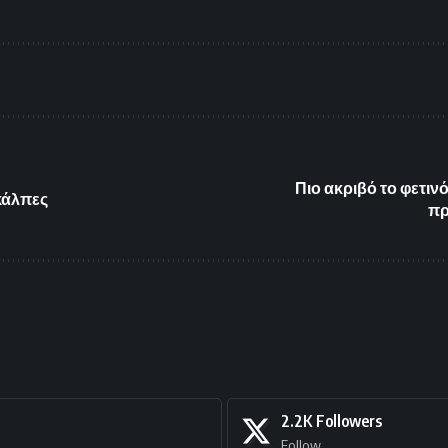
Πιο ακριβό το φετινό
 κάλπες
πρ
2.2K
Followers
Follow