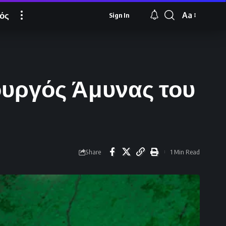
ός
Aa
Sign In
Font
Resizer
ουργός Άμυνας του
Share
1 Min Read