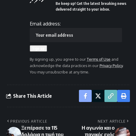
Be keep up! Get the latest breaking news
delivered straight to your inbox.
Email address:
By signing up, you agree to our
Terms of Use
and
acknowledge the data practices in our
Privacy Policy
.
You may unsubscribe at any time.
Share This Article
PREVIOUS ARTICLE
NEXT ARTICLE
Ξεπέρασε τα 115
Η αγωνία και ο
δολάρια η τιμή του
πανικός ενός