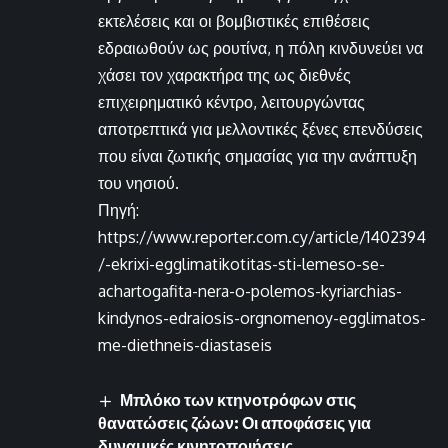
εκτελέσεις και οι βομβιστικές επιθέσεις
εδραιωθούν ως ρουτίνα, η πόλη κινδυνεύει να
χάσει τον χαρακτήρα της ως διεθνές
επιχειρηματικό κέντρο, λειτουργώντας
αποτρεπτικά για μελλοντικές ξένες επενδύσεις
που είναι ζωτικής σημασίας για την ανάπτυξη
του νησιού.
Πηγή:
https://www.reporter.com.cy/article/1402394
/-ekrixi-egglimatikotitas-sti-lemeso-se-
achartogafita-nera-o-polemos-kyriarchias-
kindynos-edraiosis-orgnomenoy-egglimatos-
me-diethneis-diastaseis
Μπλόκο των κτηνοτρόφων στις
θανατώσεις ζώων: Οι αποφάσεις για
δυναμικές κινητοποιήσεις.