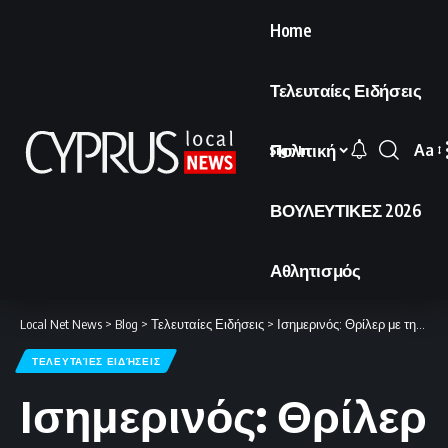
Home
Τελευταίες Ειδήσεις
Πολιτική
Aa
Sign In
Font
Resi
ΒΟΥΛΕΥΤΙΚΕΣ 2026
Αθλητισμός
Local Net News
>
Blog
>
Τελευταίες Ειδήσεις
>
Ισημερινός: Θρίλερ με την εξαφάνιση αλιευτικού και 19 επιβαινόντων για πέμπτη συνεχόμενη ημέρα.
ΤΕΛΕΥΤΑΊΕΣ ΕΙΔΉΣΕΙΣ
Ισημερινός: Θρίλερ