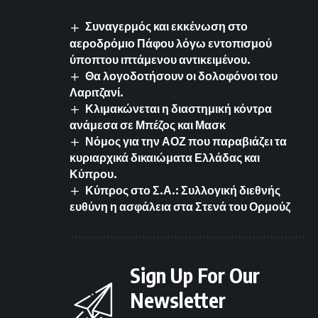
Συναγερμός και εκκένωση στο
αεροδρόμιο Πάφου λόγω εντοπισμού
ύποπτου ιπτάμενου αντικειμένου.
Θα λογοδοτήσουν οι δολοφόνοι του
Λαριτζανί.
Κλιμακώνεται η διαστημική κόντρα
ανάμεσα σε Μπέζος και Μασκ
Νόμος για την ΑΟΖ που παραβιάζει τα
κυριαρχικά δικαιώματα Ελλάδας και
Κύπρου.
Κύπρος στο Σ.Α.: Συλλογική διεθνής
ευθύνη η ασφάλεια στα Στενά του Ορμούζ
Sign Up For Our
Newsletter