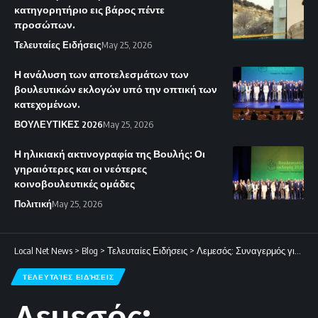
κατηγορητήριο εις βάρος πέντε
προσώπων.
Τελευταίες Ειδήσεις
May 25, 2026
Η ανάλυση των αποτελεσμάτων των
βουλευτικών εκλογών υπό την οπτική των
κατεχομένων.
ΒΟΥΛΕΥΤΙΚΕΣ 2026
May 25, 2026
Η ηλικιακή ακτινογραφία της Βουλής: Οι
γηραιότερες και οι νεότερες
κοινοβουλευτικές ομάδες
Πολιτική
May 25, 2026
Local Net News
>
Blog
>
Τελευταίες Ειδήσεις
>
Λεμεσός: Συναγερμός για την έξαρση του οργανωμένου εγκλήματος και τον κίνδυνο διεθνοποίησης του πολέμου κυριαρχίας.
ΤΕΛΕΥΤΑΊΕΣ ΕΙΔΉΣΕΙΣ
Λεμεσός: