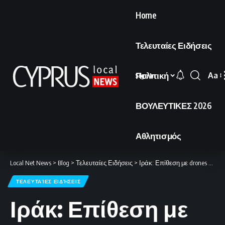
Home
Τελευταίες Ειδήσεις
Πολιτική
Aa
Sign In
Font
Resi
ΒΟΥΛΕΥΤΙΚΕΣ 2026
Αθλητισμός
Local Net News
>
Blog
>
Τελευταίες Ειδήσεις
>
Ιράκ: Επίθεση με drones σε πετρελαϊκές εγκαταστάσεις στη Βόρεια Ρουμάιλα
ΤΕΛΕΥΤΑΊΕΣ ΕΙΔΉΣΕΙΣ
Ιράκ: Επίθεση με