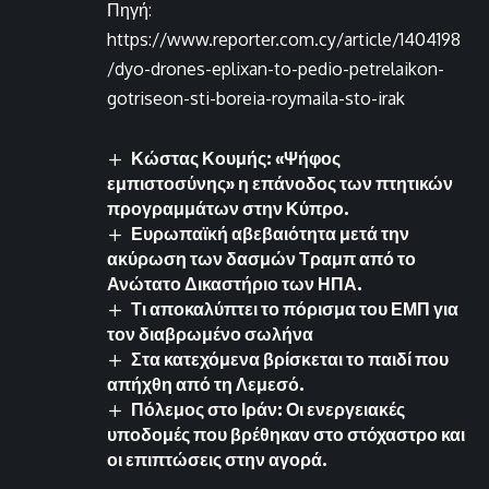
Πηγή:
https://www.reporter.com.cy/article/1404198
/dyo-drones-eplixan-to-pedio-petrelaikon-
gotriseon-sti-boreia-roymaila-sto-irak
Κώστας Κουμής: «Ψήφος
εμπιστοσύνης» η επάνοδος των πτητικών
προγραμμάτων στην Κύπρο.
Ευρωπαϊκή αβεβαιότητα μετά την
ακύρωση των δασμών Τραμπ από το
Ανώτατο Δικαστήριο των ΗΠΑ.
Τι αποκαλύπτει το πόρισμα του ΕΜΠ για
τον διαβρωμένο σωλήνα
Στα κατεχόμενα βρίσκεται το παιδί που
απήχθη από τη Λεμεσό.
Πόλεμος στο Ιράν: Οι ενεργειακές
υποδομές που βρέθηκαν στο στόχαστρο και
οι επιπτώσεις στην αγορά.