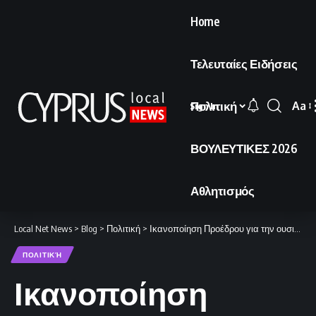
Home
Τελευταίες Ειδήσεις
Πολιτική
Aa
Sign In
Font
Resi
ΒΟΥΛΕΥΤΙΚΕΣ 2026
Αθλητισμός
Local Net News
>
Blog
>
Πολιτική
>
Ικανοποίηση Προέδρου για την ουσιαστική συζήτηση στο Κυπριακό
ΠΟΛΙΤΙΚΉ
Ικανοποίηση