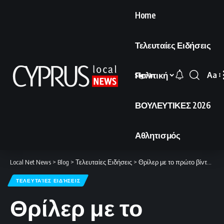
Home
Τελευταίες Ειδήσεις
Πολιτική
Aa
Sign In
Font
Resi
ΒΟΥΛΕΥΤΙΚΕΣ 2026
Αθλητισμός
Local Net News
>
Blog
>
Τελευταίες Ειδήσεις
>
Θρίλερ με το πρώτο βίντεο που δείχνει ζωντανό τον Μοτζτάμπα Χαμενεΐ
ΤΕΛΕΥΤΑΊΕΣ ΕΙΔΉΣΕΙΣ
Θρίλερ με το