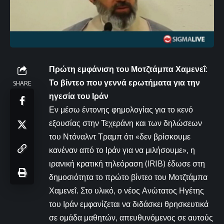
Πρώτη εμφάνιση του Μοτζτάμπα Χαμενεΐ:
Το βίντεο που γεννά ερωτήματα για την
SHARE
ηγεσία του Ιράν
Εν μέσω έντονης φημολογίας για το κενό
εξουσίας στην Τεχεράνη και των δηλώσεων
του Ντόναλντ Τραμπ ότι «δεν βρίσκουμε
κανέναν από το Ιράν για να μιλήσουμε», η
ιρανική κρατική τηλεόραση (IRIB) έδωσε στη
δημοσιότητα το πρώτο βίντεο του Μοτζτάμπα
Χαμενεΐ. Στο υλικό, ο νέος Ανώτατος Ηγέτης
του Ιράν εμφανίζεται να διδάσκει θρησκευτικά
σε ομάδα μαθητών, απευθυνόμενος σε αυτούς