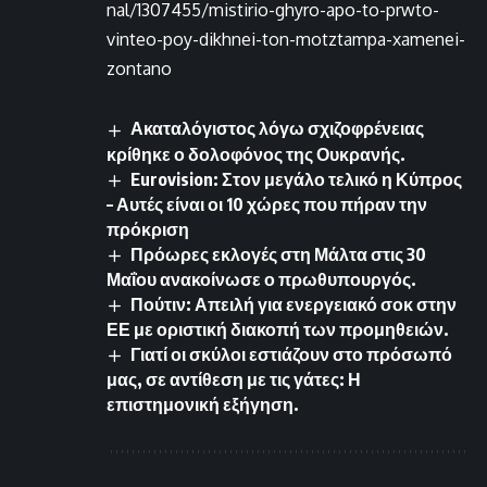
nal/1307455/mistirio-ghyro-apo-to-prwto-
vinteo-poy-dikhnei-ton-motztampa-xamenei-
zontano
Ακαταλόγιστος λόγω σχιζοφρένειας
κρίθηκε ο δολοφόνος της Ουκρανής.
Eurovision: Στον μεγάλο τελικό η Κύπρος
– Αυτές είναι οι 10 χώρες που πήραν την
πρόκριση
Πρόωρες εκλογές στη Μάλτα στις 30
Μαΐου ανακοίνωσε ο πρωθυπουργός.
Πούτιν: Απειλή για ενεργειακό σοκ στην
ΕΕ με οριστική διακοπή των προμηθειών.
Γιατί οι σκύλοι εστιάζουν στο πρόσωπό
μας, σε αντίθεση με τις γάτες: Η
επιστημονική εξήγηση.