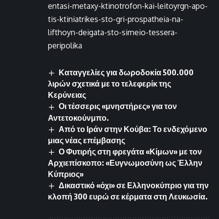
entasi-metaxy-ktinotrofon-kai-leitoyrgn-apo-
tis-ktiniatrikes-sto-gri-prospatheia-na-
lifthoyn-deigata-sto-simeio-tessera-
peripolika
Καταγγελίες για δωροδοκία 500.000
λιρών σχετικά με το τελεφερίκ της
Κερύνειας
Οι τέσσερις «μνηστήρες» για τον
Αντετοκούνμπο.
Από το Ιράν στην Κούβα: Το ενδεχόμενο
μιας νέας επέμβασης
Ο Φυτιρής στη φρεγάτα «Κίμων» με τον
Αρχιεπίσκοπο: «Ευγνωμοσύνη ως Έλλην
Κύπριος»
Δικαστικό «όχι» σε Ελληνοκύπριο για την
κλοπή 300 ευρώ σε κέρματα στη Λευκωσία.