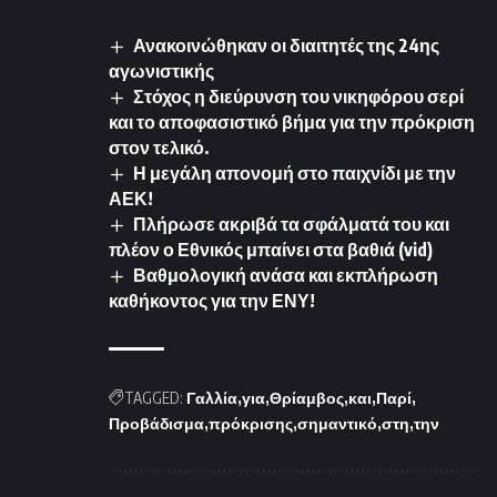
Ανακοινώθηκαν οι διαιτητές της 24ης
αγωνιστικής
Στόχος η διεύρυνση του νικηφόρου σερί
και το αποφασιστικό βήμα για την πρόκριση
στον τελικό.
Η μεγάλη απονομή στο παιχνίδι με την
ΑΕΚ!
Πλήρωσε ακριβά τα σφάλματά του και
πλέον ο Εθνικός μπαίνει στα βαθιά (vid)
Βαθμολογική ανάσα και εκπλήρωση
καθήκοντος για την ΕΝΥ!
TAGGED:
Γαλλία
για
Θρίαμβος
και
Παρί
Προβάδισμα
πρόκρισης
σημαντικό
στη
την