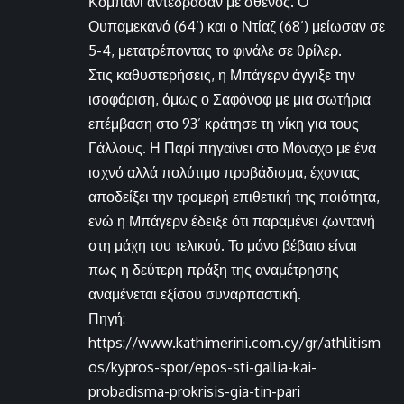
Κομπανί αντέδρασαν με σθένος. Ο
Ουπαμεκανό (64’) και ο Ντίαζ (68’) μείωσαν σε
5-4, μετατρέποντας το φινάλε σε θρίλερ.
Στις καθυστερήσεις, η Μπάγερν άγγιξε την
ισοφάριση, όμως ο Σαφόνοφ με μια σωτήρια
επέμβαση στο 93’ κράτησε τη νίκη για τους
Γάλλους. Η Παρί πηγαίνει στο Μόναχο με ένα
ισχνό αλλά πολύτιμο προβάδισμα, έχοντας
αποδείξει την τρομερή επιθετική της ποιότητα,
ενώ η Μπάγερν έδειξε ότι παραμένει ζωντανή
στη μάχη του τελικού. Το μόνο βέβαιο είναι
πως η δεύτερη πράξη της αναμέτρησης
αναμένεται εξίσου συναρπαστική.
Πηγή:
https://www.kathimerini.com.cy/gr/athlitism
os/kypros-spor/epos-sti-gallia-kai-
probadisma-prokrisis-gia-tin-pari