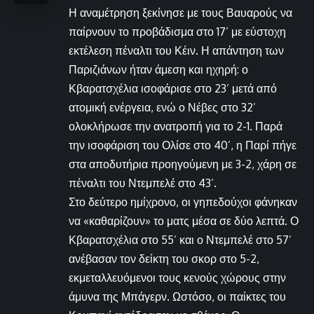
Η αναμέτρηση ξεκίνησε με τους Βαυαρούς να
παίρνουν το προβάδισμα στο 17’ με εύστοχη
εκτέλεση πέναλτι του Κέιν. Η απάντηση των
Παριζιάνων ήταν άμεση και ηχηρή: ο
Κβαρατσχέλια ισοφάρισε στο 23’ μετά από
ατομική ενέργεια, ενώ ο Νέβες στο 32’
ολοκλήρωσε την ανατροπή για το 2-1. Παρά
την ισοφάριση του Ολίσε στο 40’, η Παρί πήγε
στα αποδυτήρια προηγούμενη με 3-2, χάρη σε
πέναλτι του Ντεμπελέ στο 43’.
Στο δεύτερο ημίχρονο, οι γηπεδούχοι φάνηκαν
να «καθαρίζουν» το ματς μέσα σε δύο λεπτά. Ο
Κβαρατσχέλια στο 55’ και ο Ντεμπελέ στο 57’
ανέβασαν τον δείκτη του σκορ στο 5-2,
εκμεταλλευόμενοι τους κενούς χώρους στην
άμυνα της Μπάγερν. Ωστόσο, οι παίκτες του