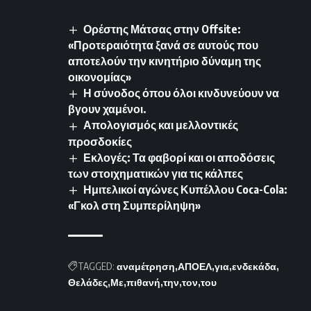
Ορέστης Μάτσας στην Offsite:
«Προτεραιότητα ξανά σε αυτούς που
αποτελούν την κινητήριο δύναμη της
οικονομίας»
Η σύνοδος όπου όλοι κινδυνεύουν να
βγουν χαμένοι.
Απολογισμός και μελλοντικές
προσδοκίες
Εκλογές: Τα φαβορί και οι αποδόσεις
των στοιχηματικών για τις κάλπες
Ημιτελικοί αγώνες Κυπέλλου Coca-Cola:
«Γκολ στη Συμπερίληψη»
TAGGED:
αναμέτρηση
ΑΠΟΕΛ
για
ενδεκάδα
Θελάδες
Με
πιθανή
την
τον
του