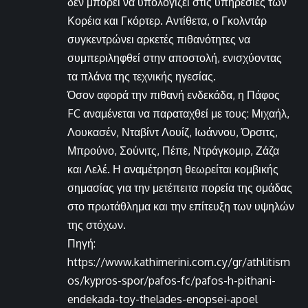
δεν μπορεί να υπολογίζει στις υπηρεσίες των
Κορέια και Γκόρτερ. Αντίθετα, ο Γκολντάρ
συγκεντρώνει αρκετές πιθανότητες να
συμπεριληφθεί στην αποστολή, ενισχύοντας
τα πλάνα της τεχνικής ηγεσίας.
Όσον αφορά την πιθανή ενδεκάδα, η Πάφος
FC αναμένεται να παραταχθεί με τους: Μιχαήλ,
Λουκασέν, Νταβίντ Λουίζ, Ιωάννου, Όρσιτς,
Μπρούνο, Σούνιτς, Πέπε, Ντράγκομιρ, Ζάζα
και Λελέ. Η αναμέτρηση θεωρείται κομβικής
σημασίας για την μετέπειτα πορεία της ομάδας
στο πρωτάθλημα και την επίτευξη των υψηλών
της στόχων.
Πηγή:
https://www.kathimerini.com.cy/gr/athlitism
os/kypros-spor/pafos-fc/pafos-h-pithani-
endekada-toy-thelades-enopsei-apoel