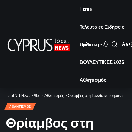
Home
Τελευταίες Ειδήσεις
Πολιτική
Aa
Sign In
Font
Resi
ΒΟΥΛΕΥΤΙΚΕΣ 2026
Αθλητισμός
Local Net News
>
Blog
>
Αθλητισμός
>
Θρίαμβος στη Γαλλία και σημαντικό προβάδισμα πρόκρισης για την Παρί!
ΑΘΛΗΤΙΣΜΌΣ
Θρίαμβος στη